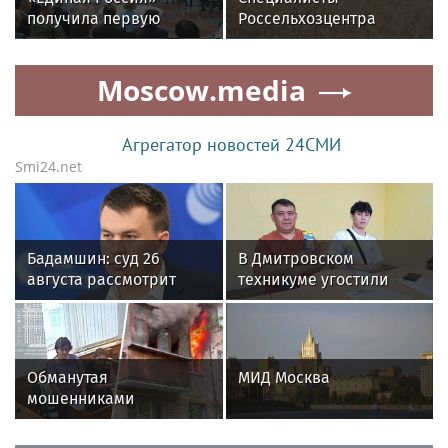
получила первую
Россельхозцентра
строку
Подмосковья провели
в избирательном
апробацию новых
Moscow.media
бюллетене на выборах
сортов злаковых
в Госдуму
Агрегатор новостей 24СМИ
Smi24.net
Бадамшин: суд 26
В Дмитровском
августа рассмотрит
техникуме угостили
жалобы на арест
абитуриентов
блогера Ильи Ремесло
мороженым
Обманутая
МИД Москва
мошенниками
москвичка подожгла
квартиру во время