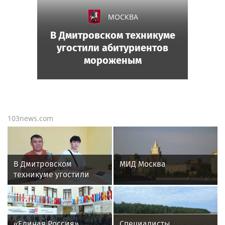
МОСКВА
В Дмитровском техникуме
угостили абитуриентов
мороженым
103news.com
В Дмитровском
МИД Москва
техникуме угостили
абитуриентов
мороженым
«Единая Россия»
Специалисты