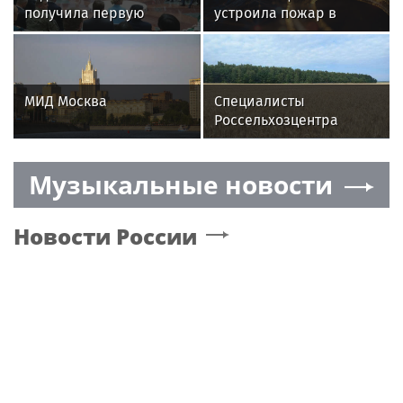
получила первую
устроила пожар в
строку
квартире после отказа
в избирательном
суда
бюллетене на выборах
в Госдуму
МИД Москва
Специалисты
Россельхозцентра
Подмосковья провели
апробацию новых
Музыкальные новости
сортов злаковых
Новости России