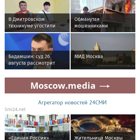
В Дмитровском
Обманутая
техникуме угостили
мошенниками
абитуриентов
москвичка подожгла
мороженым
квартиру во время
визита приставов
Бадамшин: суд 26
МИД Москва
августа рассмотрит
жалобы на арест
блогера Ильи Ремесло
Moscow.media
Агрегатор новостей 24СМИ
Smi24.net
«Единая Россия»
Жительница Москвы