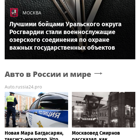
МОСКВА
Лучшими бойцами Уральского округа
Росгвардии стали военнослужащие
озерского соединения по охране
важных государственных объектов
Авто в России и мире
Auto.russia24.pro
Новая Мара Багдасарян,
Москвовед Смирнов
таксист-нокаутер. Что
рассказал, как