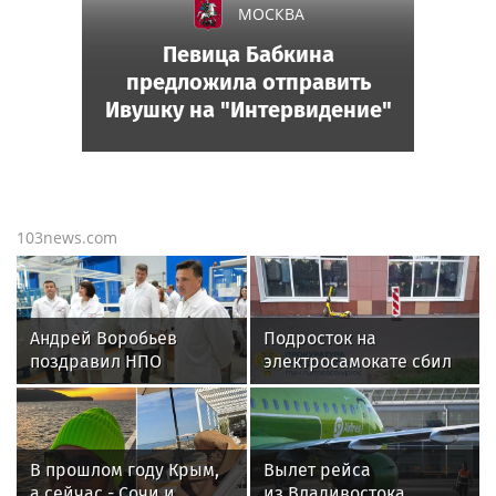
МОСКВА
Певица Бабкина
предложила отправить
Ивушку на "Интервидение"
103news.com
Андрей Воробьев
Подросток на
поздравил НПО
электросамокате сбил
«Энергомаш» с 80-
трехлетнего ребенка на
летием и вручил
востоке Москвы
награды
В прошлом году Крым,
Вылет рейса
а сейчас - Сочи и
из Владивостока