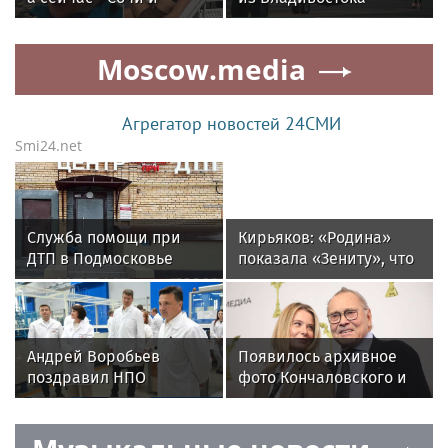
Грузия: куда этим
в Шанхай задержали
летом отправились
на 20 часов
Moscow.media
отдыхать российские
звезды
Агрегатор новостей 24СМИ
Smi24.net
Служба помощи при
Кирьяков: «Родина»
ДТП в Подмосковье
показала «Зениту», что
оказала помощь
не всё бывает так
участникам еще 4
просто»
тысяч аварий
Андрей Воробьев
Появилось архивное
поздравил НПО
фото Кончаловского и
«Энергомаш» с 80-
Высоцкой на отдыхе у
летием и вручил
бассейна в Италии
награды