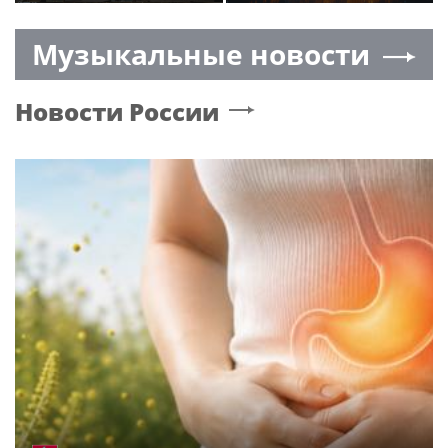
80 крупных дорожных
премьеру 27 октября
проектов в
Музыкальные новости
Подмосковье
Новости России