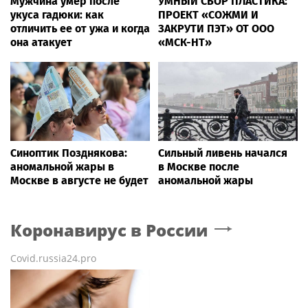
Мужчина умер после
УМНЫЙ СБОР ПЛАСТИКА:
укуса гадюки: как
ПРОЕКТ «СОЖМИ И
отличить ее от ужа и когда
ЗАКРУТИ ПЭТ» ОТ ООО
она атакует
«МСК-НТ»
Синоптик Позднякова:
Сильный ливень начался
аномальной жары в
в Москве после
Москве в августе не будет
аномальной жары
Коронавирус в России
Covid.russia24.pro