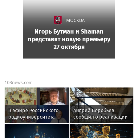
МОСКВА
Игорь Бутман и Shaman
представят новую премьеру
27 октября
103news.com
В эфире Российского
Андрей Воробьев
радиоуниверситета
сообщил о реализации
вышла программа о
80 крупных дорожных
духовном возрождении
проектов в
Руси в годы Смутного
Подмосковье