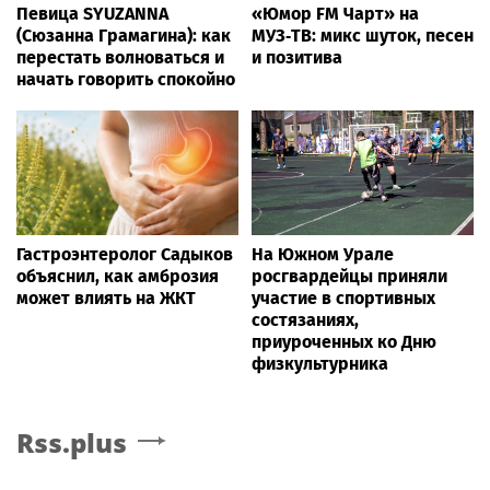
Певица SYUZANNA
«Юмор FM Чарт» на
(Сюзанна Грамагина): как
МУЗ‑ТВ: микс шуток, песен
перестать волноваться и
и позитива
начать говорить спокойно
Гастроэнтеролог Садыков
На Южном Урале
объяснил, как амброзия
росгвардейцы приняли
может влиять на ЖКТ
участие в спортивных
состязаниях,
приуроченных ко Дню
физкультурника
Rss.plus