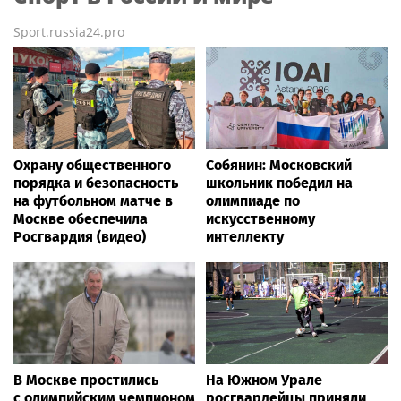
Sport.russia24.pro
Охрану общественного
Собянин: Московский
порядка и безопасность
школьник победил на
на футбольном матче в
олимпиаде по
Москве обеспечила
искусственному
Росгвардия (видео)
интеллекту
В Москве простились
На Южном Урале
с олимпийским чемпионом
росгвардейцы приняли