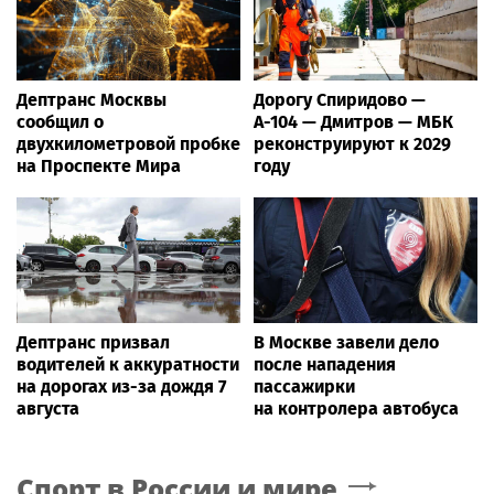
Дептранс Москвы
Дорогу Спиридово —
сообщил о
А-104 — Дмитров — МБК
двухкилометровой пробке
реконструируют к 2029
на Проспекте Мира
году
Дептранс призвал
В Москве завели дело
водителей к аккуратности
после нападения
на дорогах из-за дождя 7
пассажирки
августа
на контролера автобуса
Спорт в России и мире