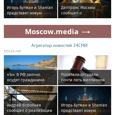
времени
Игорь Бутман и Shaman
Дептранс Москвы
представят новую
сообщил о
премьеру 27 октября
двухкилометровой
пробке на Проспекте
Moscow.media
Мира
Агрегатор новостей 24СМИ
Smi24.net
«Ъ»: В РФ заочно
Родители отсудили
осудят гражданина
почти пять миллионов
Германии Нойберга по
рублей у детсада в
делу экс-замглавы МО
Новой Москве
Иванова
Андрей Воробьев
Игорь Бутман и Shaman
сообщил о реализации
представят новую