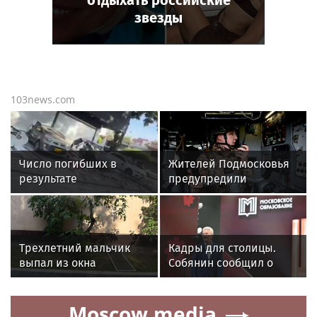
отдыхать российские
звезды
103news.com
Число погибших в
Жителей Подмосковья
результате
предупредили
землетрясения в
о беспилотной
Колумбии выросло до
опасности
55 человек
Трехлетний мальчик
Кадры для столицы.
выпал из окна
Собянин сообщил о
квартиры в центре
практике студентов в
Москвы
ведущих компаниях
Moscow.media