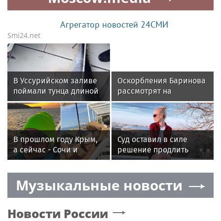
Агрегатор новостей 24СМИ
Smi24.net
В Уссурийском заливе
Оскорбления Баринова
поймали тунца длиной
рассмотрят на
более двух метров
заседании КДК РФС
В прошлом году Крым,
Суд оставил в силе
а сейчас - Сочи и
решение продлить
Грузия: куда этим
арест блогерше Диане
летом отправились
Шурыгиной
Музыкальные новости
отдыхать российские
звезды
Новости России