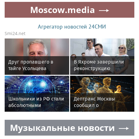
пробке на Проспекте
для 7,5 тысячи жителей
Moscow.media
Мира
Агрегатор новостей 24СМИ
Smi24.net
Друг пропавшего в
В Яхроме завершили
тайге Усольцева
реконструкцию
заявил, что тот
водозаборного узла
сотрудничал с ЦРУ и
для 7,5 тысячи жителей
Эпштейном
Школьники из РФ стали
Дептранс Москвы
абсолютными
сообщил о
чемпионами на
двухкилометровой
олимпиаде по ИИ в
пробке на Проспекте
Музыкальные новости
Астане
Мира