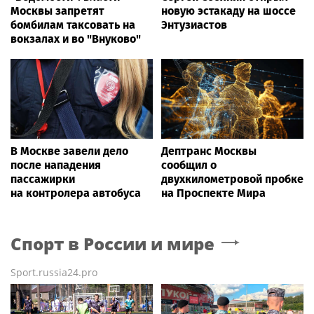
Москвы запретят
новую эстакаду на шоссе
бомбилам таксовать на
Энтузиастов
вокзалах и во "Внуково"
В Москве завели дело
Дептранс Москвы
после нападения
сообщил о
пассажирки
двухкилометровой пробке
на контролера автобуса
на Проспекте Мира
Спорт в России и мире
Sport.russia24.pro