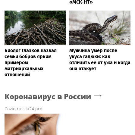
«МСК-НТ»
Биолог Глазков назвал
Мужчина умер после
семьи бобров ярким
укуса гадюки: как
примером
отличить ее от ужа и когда
матриархальных
она атакует
отношений
Коронавирус в России
Covid.russia24.pro