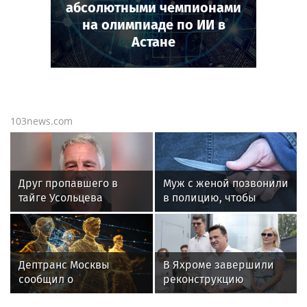
абсолютными чемпионами
на олимпиаде по ИИ в
Астане
103news.com
Друг пропавшего в
Муж с женой позвонили
тайге Усольцева
в полицию, чтобы
заявил, что тот
сообщить о желании
сотрудничал с ЦРУ и
зарезать друг друга
Эпштейном
Дептранс Москвы
В Яхроме завершили
сообщил о
реконструкцию
двухкилометровой
водозаборного узла