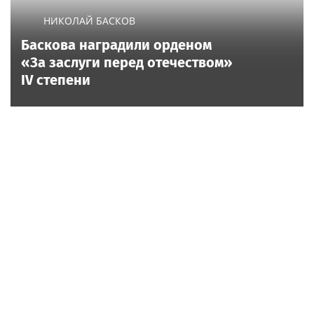
НИКОЛАЙ БАСКОВ
Баскова наградили орденом
«За заслуги перед отечеством»
IV степени
Россия
Russia24.pro
«Юмор FM Чарт» на
Ольга Романив: признаки,
МУЗ‑ТВ: микс шуток, песен
что мужчина скоро
и позитива
сделает предложение