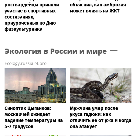
росгвардейцы приняли
объяснил, как амброзия
участие в спортивных
может влиять на ЖКТ
состязаниях,
приуроченных ко Дню
физкультурника
Экология в России и мире
Ecology.russia24.pro
Синоптик Цыганков:
Мужчина умер после
москвичей ожидает
укуса гадюки: как
падение температуры на
отличить ее от ужа и когда
5-7 градусов
она атакует