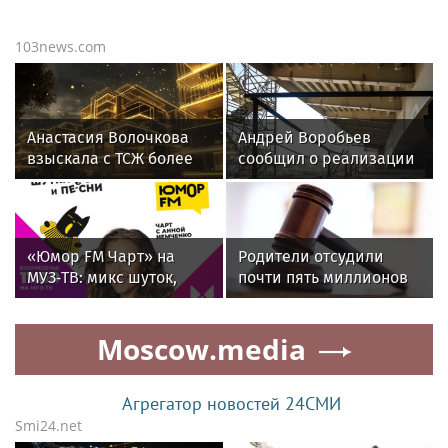
103news.com
Анастасия Волочкова
Андрей Воробьев
взыскала с ТСЖ более
сообщил о реализации
5,2 млн рублей за
80 крупных дорожных
затопление
проектов в
Подмосковье
«Юмор FM Чарт» на
Родители отсудили
МУЗ‑ТВ: микс шуток,
почти пять миллионов
песен и позитива
рублей у детсада в
Новой Москве
Moscow.media
Агрегатор новостей 24СМИ
Smi24.net