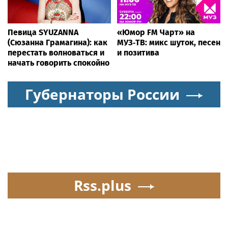
Певица SYUZANNA
«Юмор FM Чарт» на
(Сюзанна Грамагина): как
МУЗ‑ТВ: микс шуток, песен
перестать волноваться и
и позитива
начать говорить спокойно
Губернаторы России
Rss.plus