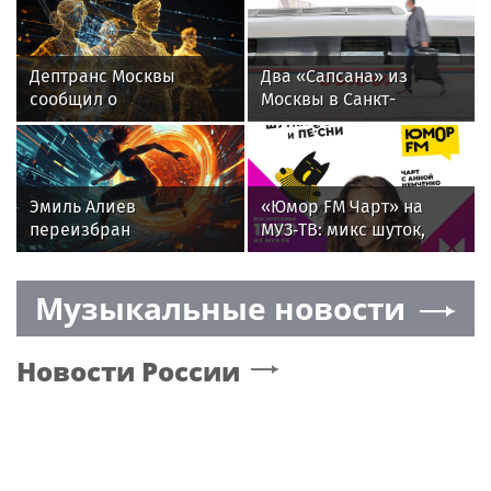
Дептранс Москвы
Два «Сапсана» из
сообщил о
Москвы в Санкт-
двухкилометровой
Петербург
пробке на Проспекте
задерживаются по
Мира
техпричинам
Эмиль Алиев
«Юмор FM Чарт» на
переизбран
МУЗ‑ТВ: микс шуток,
президентом
песен и позитива
Ассоциации мини-
Музыкальные новости
футбола России
Новости России