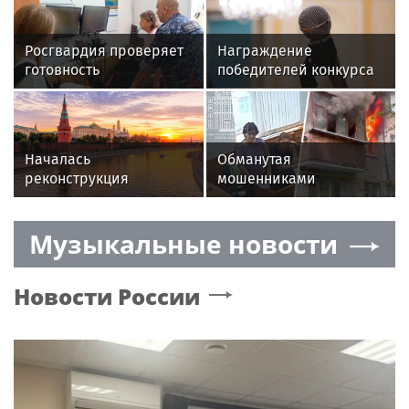
Росгвардия проверяет
Награждение
готовность
победителей конкурса
образовательных
«Московское качество»
учреждений к новому
пройдет 13 августа
учебному году
Началась
Обманутая
реконструкция
мошенниками
спортивного комплекса
москвичка подожгла
в Крылатском
квартиру во время
Музыкальные новости
визита приставов
Новости России