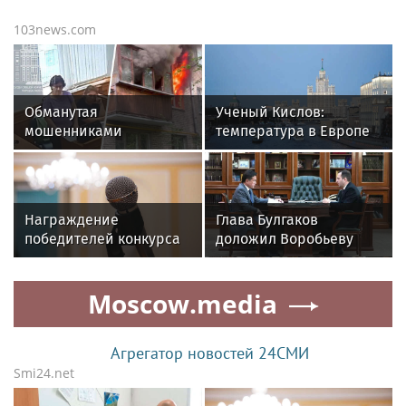
103news.com
Обманутая
Ученый Кислов:
мошенниками
температура в Европе
москвичка подожгла
и России летом
квартиру во время
сложилась необычным
визита приставов
образом
Награждение
Глава Булгаков
победителей конкурса
доложил Воробьеву
«Московское качество»
о планах по развитию
пройдет 13 августа
Щелкова в этом году
Moscow.media
Агрегатор новостей 24СМИ
Smi24.net