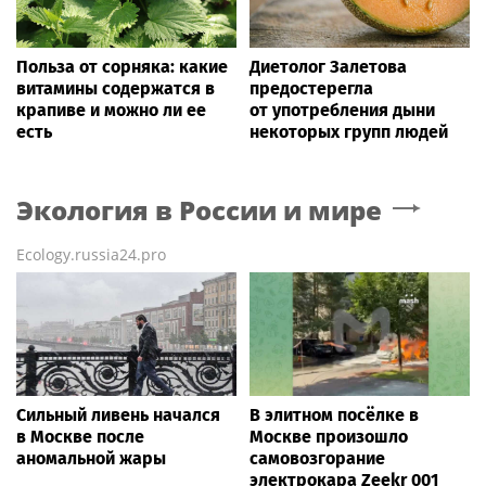
Польза от сорняка: какие
Диетолог Залетова
витамины содержатся в
предостерегла
крапиве и можно ли ее
от употребления дыни
есть
некоторых групп людей
Экология в России и мире
Ecology.russia24.pro
Сильный ливень начался
В элитном посёлке в
в Москве после
Москве произошло
аномальной жары
самовозгорание
электрокара Zeekr 001