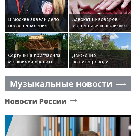
В Москве завели дело
Адвокат Пивоваров:
после нападения
мошенники используют
пассажирки
фейковые вакансии
на контролера автобуса
для кражи паспортных
данных
Сергунина пригласила
Движение
москвичей оценить
по путепроводу
летние площадки на
на Октябрьском
Бульварном кольце
проспекте в Люберцах
Музыкальные новости
запустят к 2028 году
Новости России