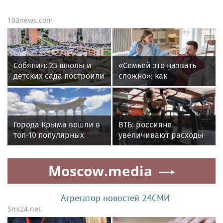
103news.com
Собянин: 23 школы и
«Семьей это назвать
детских сада построили
сложно»: как
в Москве за семь
зависимость от
месяцев 2026 года
смартфона убивает
любовь в паре
Города Крыма вошли в
ВТБ: россияне
топ-10 популярных
увеличивают расходы
направлений для
на спорт и здоровый
одиночного отдыха в
образ жизни
Moscow.media
августе
Агрегатор новостей 24СМИ
Smi24.net