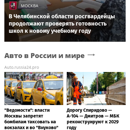
МОСКВА
В Челябинской области росгвардейцы
продолжают проверять готовность
школ к новому учебному году
Авто в России и мире
Auto.russia24.pro
"Ведомости": власти
Дорогу Спиридово —
Москвы запретят
А-104 — Дмитров — МБК
бомбилам таксовать на
реконструируют к 2029
вокзалах и во "Внуково"
году