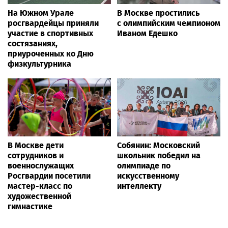
На Южном Урале
В Москве простились
росгвардейцы приняли
с олимпийским чемпионом
участие в спортивных
Иваном Едешко
состязаниях,
приуроченных ко Дню
физкультурника
В Москве дети
Собянин: Московский
сотрудников и
школьник победил на
военнослужащих
олимпиаде по
Росгвардии посетили
искусственному
мастер-класс по
интеллекту
художественной
гимнастике