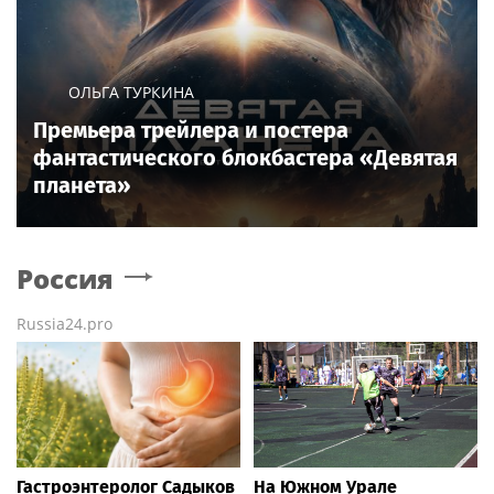
ОЛЬГА ТУРКИНА
Премьера трейлера и постера
фантастического блокбастера «Девятая
планета»
Россия
Russia24.pro
Гастроэнтеролог Садыков
На Южном Урале