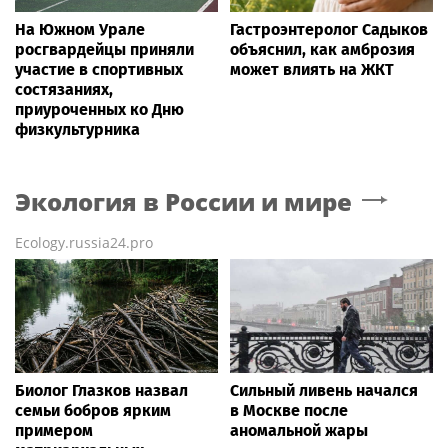
На Южном Урале
Гастроэнтеролог Садыков
росгвардейцы приняли
объяснил, как амброзия
участие в спортивных
может влиять на ЖКТ
состязаниях,
приуроченных ко Дню
физкультурника
Экология в России и мире
Ecology.russia24.pro
Биолог Глазков назвал
Сильный ливень начался
семьи бобров ярким
в Москве после
примером
аномальной жары