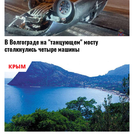
В Волгограде на "танцующем" мосту
столкнулись четыре машины
КРЫМ