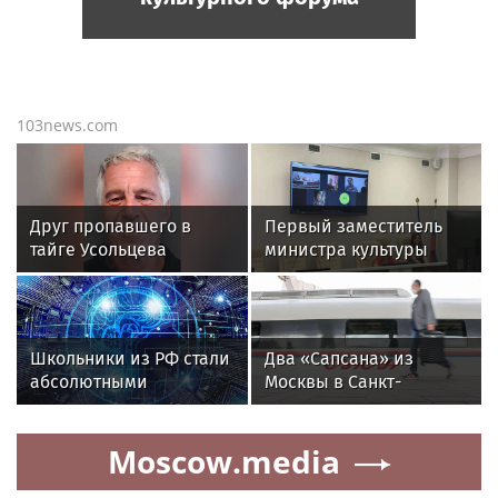
103news.com
Друг пропавшего в
Первый заместитель
тайге Усольцева
министра культуры
заявил, что тот
Крыма Ольга Бурова
сотрудничал с ЦРУ и
провела рабочую
Эпштейном
встречу с участниками
крымской делегации V
Школьники из РФ стали
Два «Сапсана» из
Международного
абсолютными
Москвы в Санкт-
детского культурного
чемпионами на
Петербург
форума
олимпиаде по ИИ в
задерживаются по
Moscow.media
Астане
техпричинам