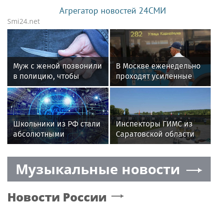
Агрегатор новостей 24СМИ
Smi24.net
Муж с женой позвонили
В Москве еженедельно
в полицию, чтобы
проходят усиленные
сообщить о желании
проверки оплаты
зарезать друг друга
проезда
Школьники из РФ стали
Инспекторы ГИМС из
абсолютными
Саратовской области
чемпионами на
стали победителями XIX
олимпиаде по ИИ в
Всероссийского
Музыкальные новости
Астане
чемпионата по водно-
моторному спорту
Новости России