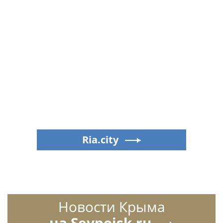
Ria.city
Новости Крыма
на Sevpoisk.ru