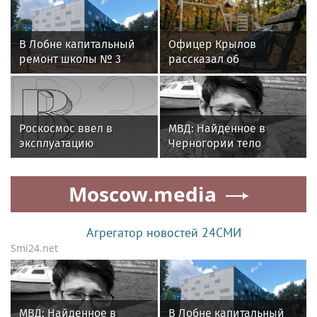
В Лобне капитальный
Офицер Крылов
ремонт школы № 3
рассказал об
завершат к 1 сентября
увеличении случаев,
2026 года
связанных с потерей
детей во время каникул
Роскосмос ввел в
МВД: Найденное в
эксплуатацию
Черногории тело
новейший
принадлежит
метеорологический
российскому музыканту
Moscow.media
спутник
Соломатину
Агрегатор новостей 24СМИ
Smi24.net
МВД: Найденное в
В Лобне капитальный