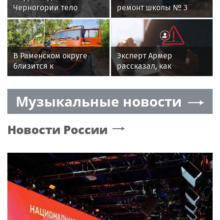
Черногории тело
ремонт школы № 3
принадлежит
завершат к 1 сентября
российскому музыканту
2026 года
Соломатину
В Раменском округе
Эксперт Армер
близится к
рассказал, как
завершению ремонт
защитить ребенка от
автодороги Рязанское
мошенников в
Музыкальные новости
шоссе — с. Рыболово
интернете
Новости России