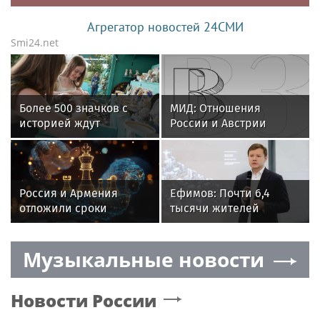
Агрегатор новостей 24СМИ
Smi24.net
Более 500 значков с
МИД: Отношения
историей ждут
России и Австрии
посетителей на
упали до низшей точки
Винтажном маркете в
Коломенском
Россия и Армения
Ефимов: Почти 6,4
отложили сроки
тысячи жителей
открытия консульств в
Головинского района
Капане и Владикавказе
получили жилье по
Музыкальные новости
реновации
Новости России