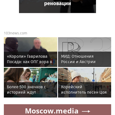
реновации
103news.com
«Короли» Гаврилова
МИД: Отношения
Посада: как ОПГ вора в
России и Австрии
законе Паштета*
упали до низшей точки
подчинила себе целый
город
Более 500 значков с
Корейский
историей ждут
исполнитель песен Цоя
посетителей на
Сон Вон Соп захотел
Винтажном маркете в
пожить в Нижнем
Moscow.media
Коломенском
Новгороде