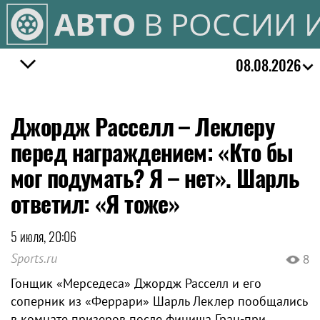
АВТО
В РОССИИ 
08.08.2026
Джордж Расселл – Леклеру
перед награждением: «Кто бы
мог подумать? Я – нет». Шарль
ответил: «Я тоже»
5 июля, 20:06
Sports.ru
8
Гонщик «Мерседеса» Джордж Расселл и его
соперник из «Феррари» Шарль Леклер пообщались
в комнате призеров после финиша Гран-при