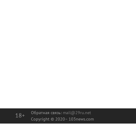
Обратная связь:
mail@29ru.net
18+
Copyright © 2020–
103news.com