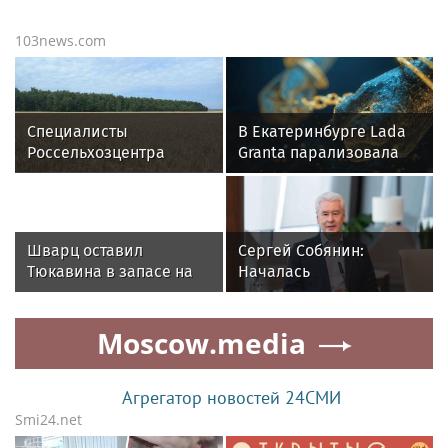
103news.com
Специалисты
В Екатеринбурге Lada
Россельхозцентра
Granta парализовала
Подмосковья провели
движение на
апробацию новых
Амундсена
сортов злаковых
Шварц оставил
Сергей Собянин:
Тюкавина в запасе на
Началась
матч Кубка России
реконструкция
спортивного комплекса
Moscow.media
в Крылатском
Агрегатор новостей 24СМИ
Smi24.net