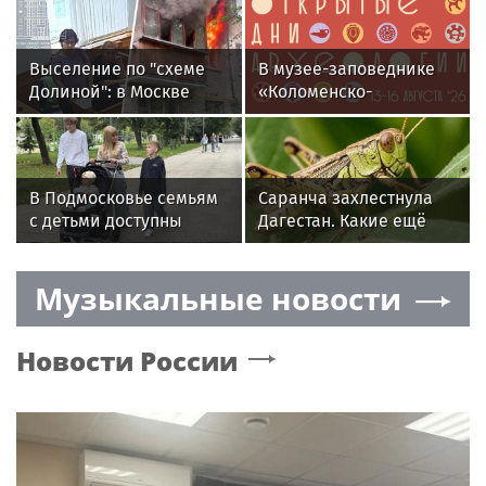
Выселение по "схеме
В музее-заповеднике
Долиной": в Москве
«Коломенско-
пенсионерка устроила
Зарайский» пройдут
пожар во время визита
«Открытые дни
приставов
археологии»
В Подмосковье семьям
Саранча захлестнула
с детьми доступны
Дагестан. Какие ещё
субсидии на жилье
регионы России под
и налоговые льготы
угрозой? Назван
Музыкальные новости
худший сценарий
Новости России