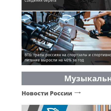
Соединяя берега
ВТБ: траты россиян на спортзалы и спортивн
питание выросли на 40% за год
Музыкальн
Новости России