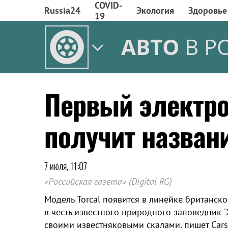
COVID-
Russia24
Экология
Здоровье
19
АВТО
В Р
Первый электро
получит названи
7 июля, 11:07
«Российская газета» (Digital RG)
Модель Torcal появится в линейке британск
в честь известного природного заповедник Э
своими известняковыми скалами, пишет Cars