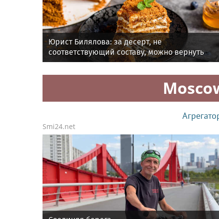
Юрист Билялова: за десерт, не
соответствующий составу, можно вернуть
деньги
Mosco
Агрегато
Smi24.net