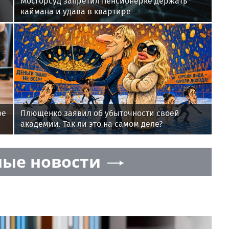
Мосгорсуд запретил пенсионерке держать
каймана и удава в квартире
ое
Плющенко заявил об убыточности своей
академии. Так ли это на самом деле?
ые новости