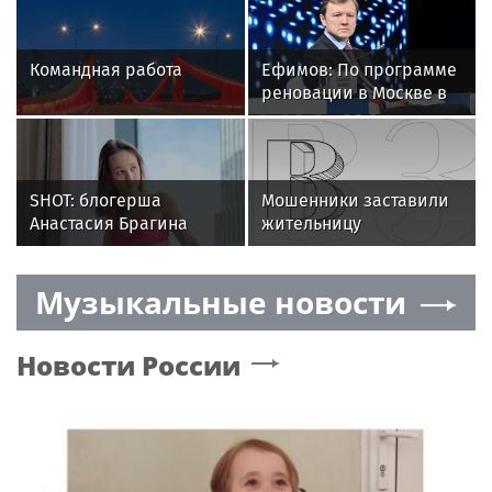
Командная работа
Ефимов: По программе
реновации в Москве в
2026 году планируется
ввести около 2,5
миллиона квадратных
метров жилья
SHOT: блогерша
Мошенники заставили
Анастасия Брагина
жительницу
может получить 6 лет
Подмосковья поджечь
по делу о порнографии
собственную квартиру
Музыкальные новости
Новости России