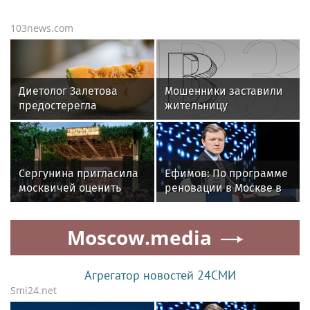
103news.com
Диетолог Залетова
Мошенники заставили
предостерегла
жительницу
от употребления дыни
Подмосковья поджечь
некоторых групп людей
собственную квартиру
Сергунина пригласила
Ефимов: По программе
москвичей оценить
реновации в Москве в
летние площадки на
2026 году планируется
Бульварном кольце
ввести около 2,5
Moscow.media
миллиона квадратных
метров жилья
Агрегатор новостей 24СМИ
Smi24.net