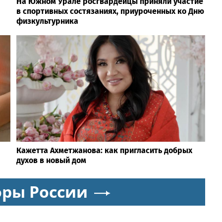
На Южном Урале росгвардейцы приняли участие
в спортивных состязаниях, приуроченных ко Дню
физкультурника
Кажетта Ахметжанова: как пригласить добрых
духов в новый дом
оры России