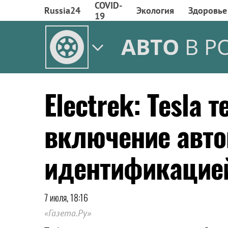
COVID-
Russia24
Экология
Здоровье
19
АВТО
В Р
Electrek: Tesla 
включение авто
идентификацией
7 июля, 18:16
«Газета.Ру»