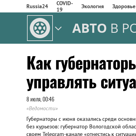
COVID-
Russia24
Экология
Здоровье
19
АВТО
В Р
Как губернатор
управлять ситу
8 июля, 00:46
«Ведомости»
Губернаторы с июня оказались среди основн
без курьезов: губернатор Вологодской обла
своем Telegram-канале «отнестись к ситуаци