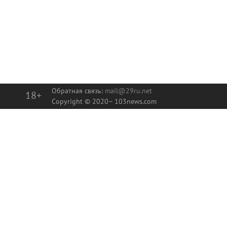
Обратная связь:
mail@29ru.net
18+
Copyright © 2020–
103news.com