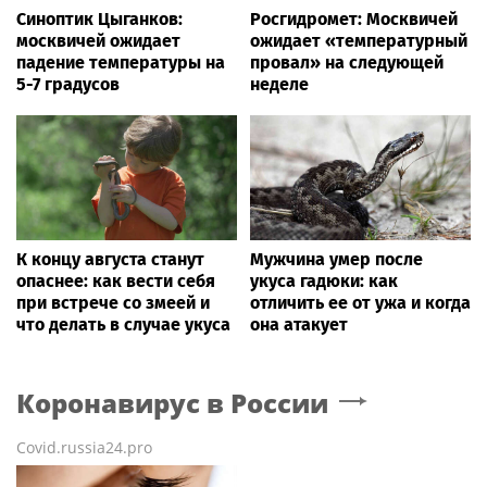
Синоптик Цыганков:
Росгидромет: Москвичей
москвичей ожидает
ожидает «температурный
падение температуры на
провал» на следующей
5-7 градусов
неделе
К концу августа станут
Мужчина умер после
опаснее: как вести себя
укуса гадюки: как
при встрече со змеей и
отличить ее от ужа и когда
что делать в случае укуса
она атакует
Коронавирус в России
Covid.russia24.pro