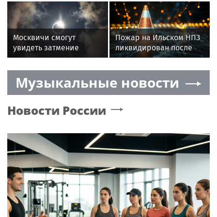
«Локомотива» и
велосипеды на
наконец-то не
набережной
пропустил: нулевая
ничья в Москве
Москвичи смогут
Пожар на Ильском НПЗ
увидеть затмение
ликвидирован после
Солнца 12 августа
падения дронов
Музыкальные новости
Новости России