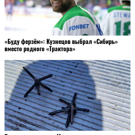
«Буду ферзём»: Кузнецов выбрал «Сибирь»
вместо родного «Трактора»