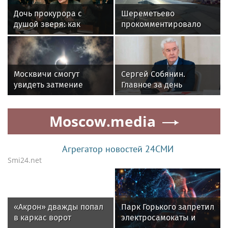
Дочь прокурора с
Шереметьево
душой зверя: как
прокомментировало
«Мама» заливала
случай с выбежавшими
Москву кровью ради
за самолетом
денег
пассажирками
Москвичи смогут
Сергей Собянин.
увидеть затмение
Главное за день
Солнца 12 августа
Moscow.media
Агрегатор новостей 24СМИ
Smi24.net
«Акрон» дважды попал
Парк Горького запретил
в каркас ворот
электросамокаты и