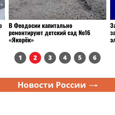
р
В Феодосии капитально
З
ремонтируют детский сад №16
з
«Якорёк»
э
1
2
3
4
5
6
Новости России