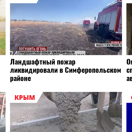
Ландшафтный пожар
О
ликвидировали в Симферопольском
с
районе
а
КРЫМ