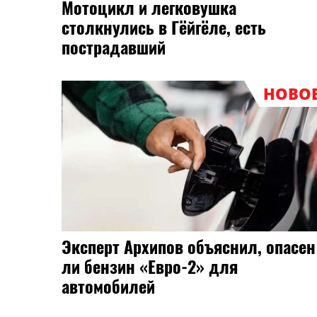
Автоэксперт Ерицян: песок и камн
могут повредить кузов машины
летом
НОВО
В Госдуме предложили создать
в России специальное авто для
такси