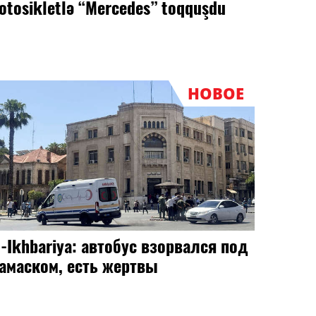
ебёнок - главный пассажир
НОВОЕ
Локомотив" и "Трактор" сыграют в
ервом матче нового сезона КХЛ