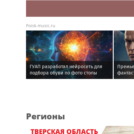
Poisk-music.ru
ГУАП разработал нейросеть для
Премье
подбора обуви по фото стопы
фантас
«Девят
Регионы
ТВЕРСКАЯ ОБЛАСТЬ