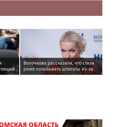
м
Волочкова рассказала, что стала
тоящей
реже показывать шпагаты из-за
операции на ноге
ОМСКАЯ ОБЛАСТЬ