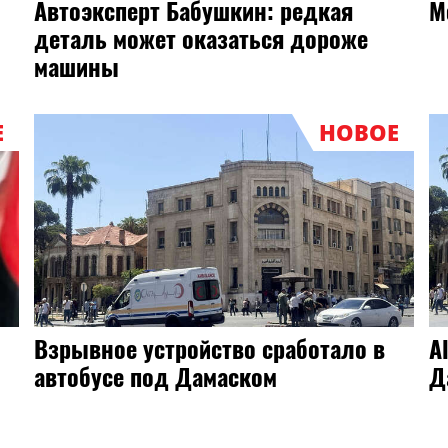
и
Движение затруднено в районе 54-
Р
го километра МКАД из-за горящего
грузовика
Е
НОВОЕ
В Зардабе автомобиль врезался в
"
опору:
п