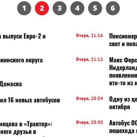
1
2
3
4
5
6
а выпуск Евро-2 и
Пенсионер
Вчера, 21:16
свет и поп
кинского округа
Макс Ферс
Вчера, 21:12
Нидерланд
появления
кто-то из 
 Дамаска
Одну из ц
ил 16 новых автобусов
Вчера, 20:54
октября
Автобус О
нецова в «Трактор»:
Вчера, 20:50
пешехода 
 него друзья в