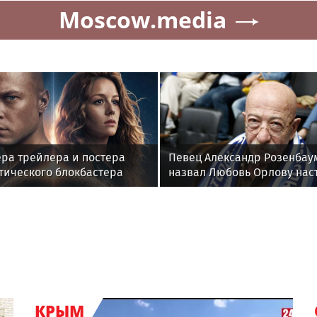
Moscow.media
ра трейлера и постера
Певец Александр Розенбау
тического блокбастера
назвал Любовь Орлову нас
ая планета»
звездой
КРЫМ