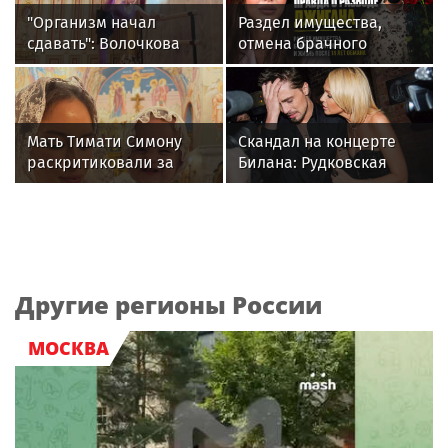
"Организм начал
Раздел имущества,
сдавать": Волочкова
отмена брачного
раскрыла причину
контракта и новые
отсутствия фотографий
слухи: как живет
со шпагатами
Джиган после развода с
Оксаной Самойловой
Мать Тимати Симону
Скандал на концерте
раскритиковали за
Билана: Рудковская
неудачные фото
прокомментировала и
возлюбленной сына
в Сети "взорвались"
Валентины
Другие регионы России
МОСКВА