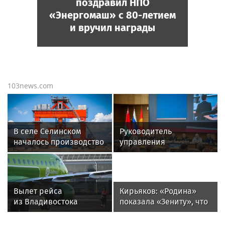
поздравил НПО
«Энергомаш» с 80-летием
и вручил награды
103news.com
В селе Селинском
Руководитель
началось производство
управления
компонентов для
вневедомственной
высокоскоростной
охраны Росгвардии по
магистрали
Красноярскому краю
принял участие во
Вылет рейса
Кирьяков: «Родина»
Всероссийском
из Владивостока
показала «Зениту», что
совещании-семинаре в
в Шанхай задержали
не всё бывает так
Нижнем Новгороде
на 20 часов
просто»