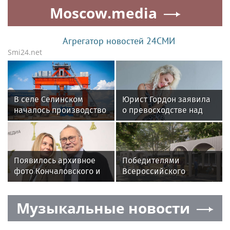
Moscow.media
Агрегатор новостей 24СМИ
Smi24.net
В селе Селинском
Юрист Гордон заявила
началось производство
о превосходстве над
компонентов для
Галич, обвинив
высокоскоростной
блогершу в
магистрали
самомнении
Появилось архивное
Победителями
фото Кончаловского и
Всероссийского
Высоцкой на отдыхе у
конкурса
бассейна в Италии
благоустройства стали
Музыкальные новости
пять городов
Подмосковья