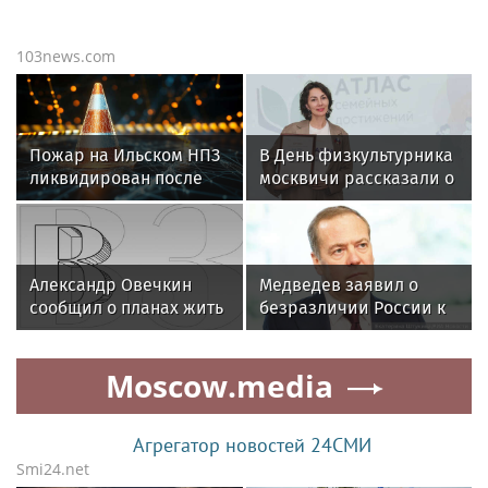
103news.com
Пожар на Ильском НПЗ
В День физкультурника
ликвидирован после
москвичи рассказали о
падения дронов
городских спортивных
сообществах
Александр Овечкин
Медведев заявил о
сообщил о планах жить
безразличии России к
в Москве по окончании
мнению Запада
карьеры
Moscow.media
Агрегатор новостей 24СМИ
Smi24.net