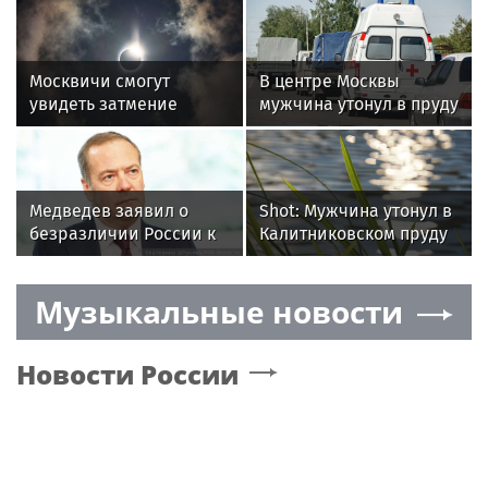
Москвичи смогут
В центре Москвы
увидеть затмение
мужчина утонул в пруду
Солнца 12 августа
на глазах у прохожих
Медведев заявил о
Shot: Мужчина утонул в
безразличии России к
Калитниковском пруду
мнению Запада
в Москве
Музыкальные новости
Новости России