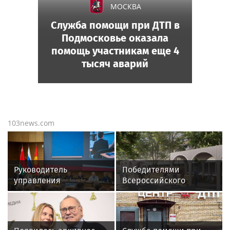
МОСКВА
Служба помощи при ДТП в
Подмосковье оказала
помощь участникам еще 4
тысяч аварий
103news.com
Руководитель
Победителями
управления
Всероссийского
вневедомственной
конкурса
охраны Росгвардии по
благоустройства стали
Красноярскому краю
пять городов
принял участие во
Подмосковья