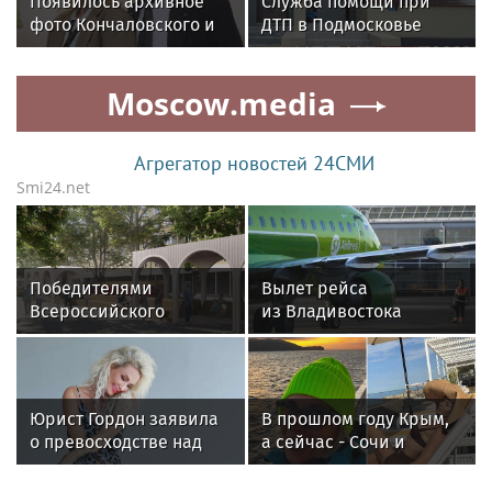
Появилось архивное
Служба помощи при
Всероссийском
фото Кончаловского и
ДТП в Подмосковье
совещании-семинаре в
Высоцкой на отдыхе у
оказала помощь
Нижнем Новгороде
бассейна в Италии
участникам еще 4
Moscow.media
тысяч аварий
Агрегатор новостей 24СМИ
Smi24.net
Победителями
Вылет рейса
Всероссийского
из Владивостока
конкурса
в Шанхай задержали
благоустройства стали
на 20 часов
пять городов
Подмосковья
Юрист Гордон заявила
В прошлом году Крым,
о превосходстве над
а сейчас - Сочи и
Галич, обвинив
Грузия: куда этим
блогершу в
летом отправились