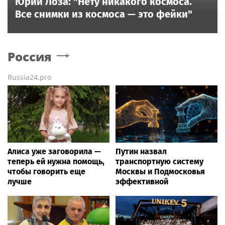
Юрий Лоза: "Нету никакого космоса.
Все снимки из космоса — это фейки"
Россия
Russia24.pro
Алиса уже заговорила —
Путин назвал
теперь ей нужна помощь,
транспортную систему
чтобы говорить еще
Москвы и Подмосковья
лучше
эффективной