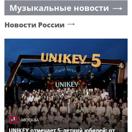
Музыкальные новости
самомнении
отдыхать российские
звезды
Новости России
МОСКВА
UNIKEY отмечает 5-летний юбилей: от