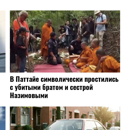
В Паттайе символически простились
и
с убитыми братом и сестрой
Назимовыми