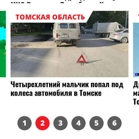
МЧС России по Республике Крым
реагировали на: 7 пожаров, из них:
ТОМСКАЯ ОБЛАСТЬ
Четырехлетний мальчик попал под
Д
колеса автомобиля в Томске
м
Т
1
2
3
4
5
6