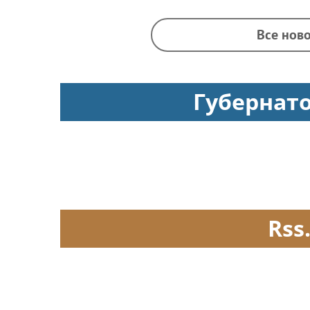
Все ново
Губернат
Rss