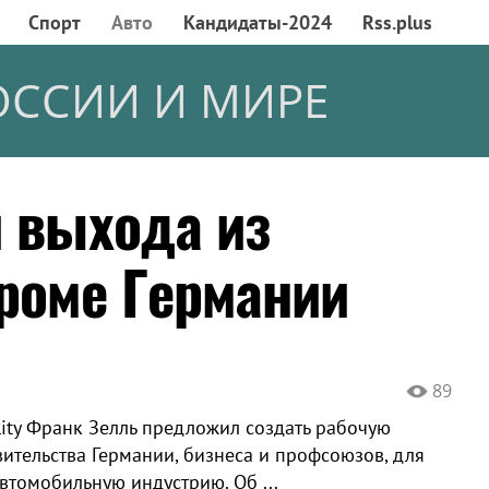
Спорт
Авто
Кандидаты-2024
Rss.plus
ОССИИ И МИРЕ
и выхода из
проме Германии
89
lity Франк Зелль предложил создать рабочую
вительства Германии, бизнеса и профсоюзов, для
томобильную индустрию. Об ...