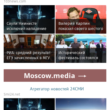
103news.com
Саули Ниинисте
Валерий Карпин
исключил нападение
показал своего шестого
России на страны НАТО
ребенка
РИА: средний результат
Исторический
ЕГЭ зачисленных в МГУ
фестиваль состоялся
составил 87 баллов
на северо-западе
столицы
Moscow.media
Агрегатор новостей 24СМИ
Smi24.net