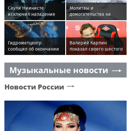
Саули Ниинисте
Молитвы и
исключил нападение
домогательства на
России на страны НАТО
Эльбрусе: почему гида
обвиняют в создании
секты
Гидрометцентр
Валерий Карпин
сообщил об окончании
показал своего шестого
оранжевого уровня
ребенка
опасности в Москве
Музыкальные новости
Новости России