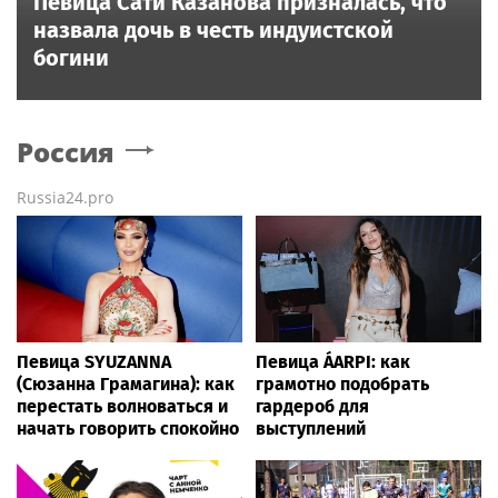
Певица Сати Казанова призналась, что
назвала дочь в честь индуистской
богини
Россия
Russia24.pro
Певица SYUZANNA
Певица ÁARPI: как
(Сюзанна Грамагина): как
грамотно подобрать
перестать волноваться и
гардероб для
начать говорить спокойно
выступлений