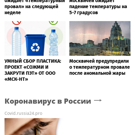
ожидает «температурный
москвичей ожидает
провал» на следующей
падение температуры на
неделе
5-7 градусов
УМНЫЙ СБОР ПЛАСТИКА:
Москвичей предупредили
ПРОЕКТ «СОЖМИ И
о температурном провале
ЗАКРУТИ ПЭТ» ОТ ООО
после аномальной жары
«МСК-НТ»
Коронавирус в России
Covid.russia24.pro