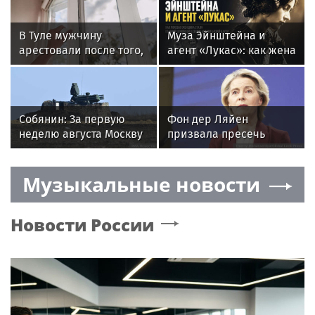
В Туле мужчину
Муза Эйнштейна и
арестовали после того,
агент «Лукас»: как жена
как его гостья выпала
скульптора Коненкова
из окна и не выжила
покорила Нью-Йорк, но
осталась беззащитной
в Москве
Собянин: За первую
Фон дер Ляйен
неделю августа Москву
призвала пресечь
пытались атаковать
доходы России
1984 беспилотника
Музыкальные новости
Новости России