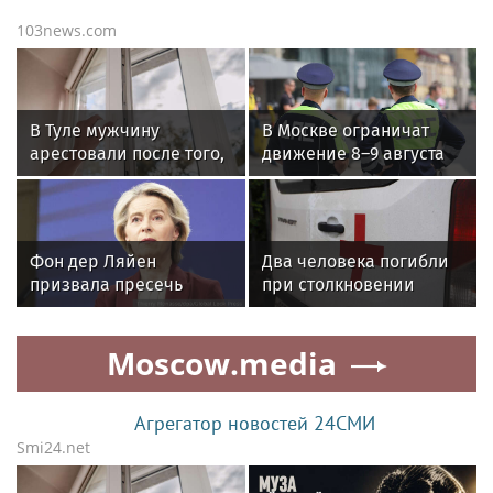
103news.com
В Туле мужчину
В Москве ограничат
арестовали после того,
движение 8–9 августа
как его гостья выпала
из-за триатлона и
из окна и не выжила
концерта
Фон дер Ляйен
Два человека погибли
призвала пресечь
при столкновении
доходы России
моторных лодок на
Волге в Самарской
Moscow.media
области
Агрегатор новостей 24СМИ
Smi24.net