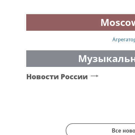
Mosco
Агрегато
Музыкальн
Новости России
Все ново