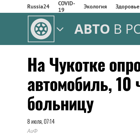
COVID-
Russia24
Экология
Здоровье
19
АВТО
В Р
На Чукотке опр
автомобиль, 10 
больницу
8 июля, 07:14
АиФ