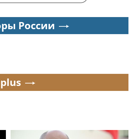
оры России
.plus