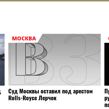
МОСКВА
д
Суд Москвы оставил под арестом
П
Rolls-Royce Лерчек
р
п