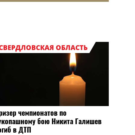
СВЕРДЛОВСКАЯ ОБЛАСТЬ
ризер чемпионатов по
укопашному бою Никита Галишев
огиб в ДТП