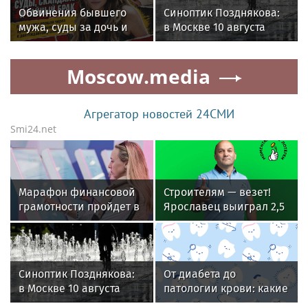
Обвинения бывшего
Синоптик Позднякова:
мужа, суды за дочь и
в Москве 10 августа
тайный брак с
будет до +27 градусов
продюсером: как живет
Moscow.media
актриса Александра
Никифорова
Агрегатор новостей 24СМИ
Smi24.net
Марафон финансовой
Строителям — везет!
грамотности пройдет в
Ярославец выиграл 2,5
рамках проекта «Лето в
млн рублей в лотерею
Москве»
от «Столото» и
переехал к морю
Синоптик Позднякова:
От диабета до
в Москве 10 августа
патологии крови: какие
будет до +27 градусов
болезни может выявить