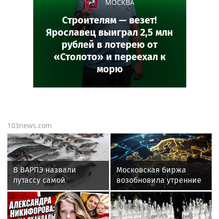
МОСКВА
Строителям — везет!
Ярославец выиграл 2,5 млн
рублей в лотерею от
«Столото» и переехал к
морю
103news.com
В ВАРПЭ назвали
Московская биржа
путассу самой
возобновила утренние
доступной рыбой в
сессии 27 января 2025
России
года