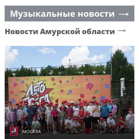
врач по состоянию
Музыкальные новости
зубов
Новости
Амурской области
МОСКВА