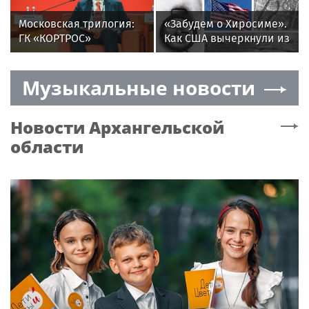
Московская трилогия:
«Забудем о Хиросиме».
ГК «КОРТРОС»
Как США вычеркнули из
рассказала о диалоге с
памяти японцев
городом через
лишнее
Музыкальные новости
искусство, природу и
технологии
Новости
Архангельской
области