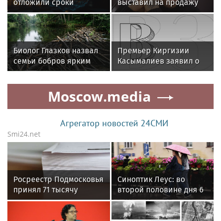
отложили сроки
выставил на продажу
открытия консульств в
квартиру в элитном ЖК
Капане и Владикавказе
за 150 миллионов
Биолог Глазков назвал
Премьер Киргизии
семьи бобров ярким
Касымалиев заявил о
примером
планах расширения
матриархальных
партнерства с Россией
Moscow.media
отношений
Агрегатор новостей 24СМИ
Smi24.net
Росреестр Подмосковья
Синоптик Леус: во
принял 71 тысячу
второй половине дня 6
заявок на регистрацию
августа в Москве
ипотеки за полгода
прогремят грозы