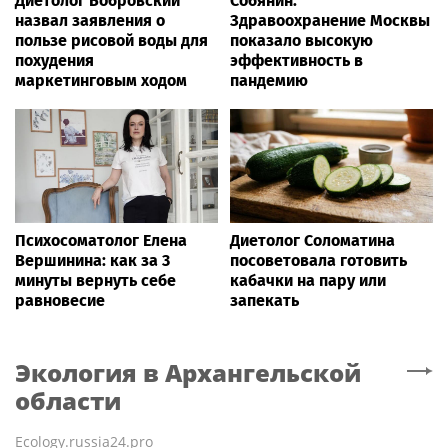
Диетолог Бобровский
Собянин:
назвал заявления о
Здравоохранение Москвы
пользе рисовой воды для
показало высокую
похудения
эффективность в
маркетинговым ходом
пандемию
Психосоматолог Елена
Диетолог Соломатина
Вершинина: как за 3
посоветовала готовить
минуты вернуть себе
кабачки на пару или
равновесие
запекать
Экология
в Архангельской
области
Ecology.russia24.pro