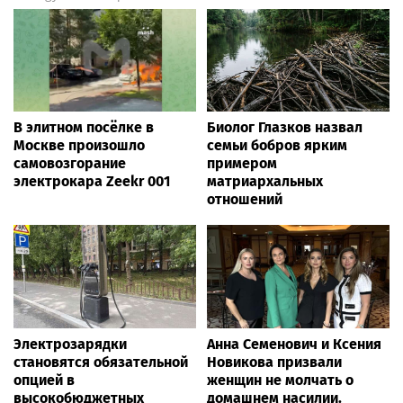
В элитном посёлке в
Биолог Глазков назвал
Москве произошло
семьи бобров ярким
самовозгорание
примером
электрокара Zeekr 001
матриархальных
отношений
Электрозарядки
Анна Семенович и Ксения
становятся обязательной
Новикова призвали
опцией в
женщин не молчать о
высокобюджетных
домашнем насилии.