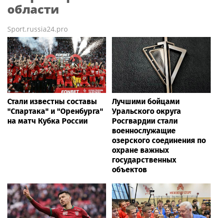
области
Sport.russia24.pro
Стали известны составы
Лучшими бойцами
"Спартака" и "Оренбурга"
Уральского округа
на матч Кубка России
Росгвардии стали
военнослужащие
озерского соединения по
охране важных
государственных
объектов