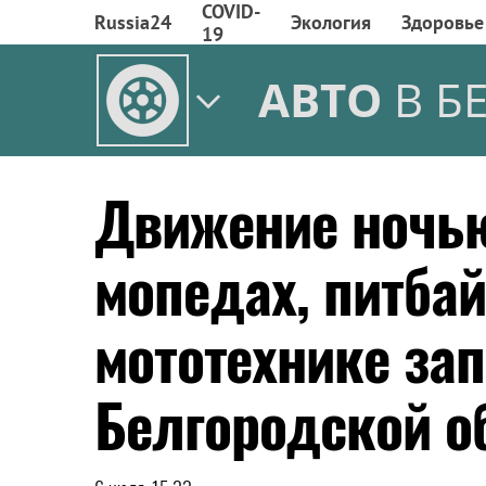
COVID-
Russia24
Экология
Здоровье
19
АВТО
В Б
Движение ночью
мопедах, питбай
мототехнике зап
Белгородской о