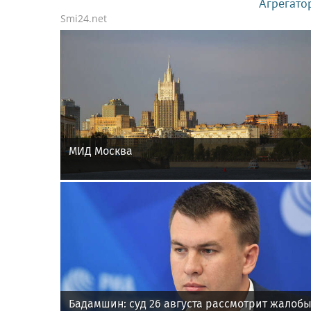
Агрегато
Smi24.net
МИД Москва
Бадамшин: суд 26 августа рассмотрит жалоб