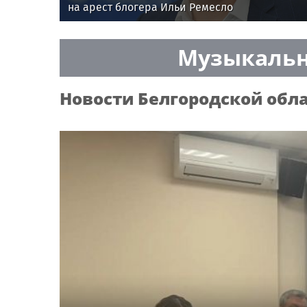
на арест блогера Ильи Ремесло
Музыкальн
Новости
Белгородской обл