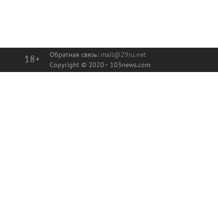
Обратная связь:
mail@29ru.net
18+
Copyright © 2020–
103news.com