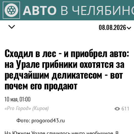
АВТО
В ЧЕЛЯБИН
08.08.2026
Сходил в лес - и приобрел авто:
на Урале грибники охотятся за
редчайшим деликатесом - вот
почем его продают
10 мая, 01:00
«Pro Город» (Киров)
611
Фото: progorod43.ru
На Южном Урале случилось нечто необычное. В