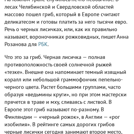
лесах Челябинской и Свердловской областей
массово пошел гриб, который в Европе считают
деликатесом и готовы платить за него тысячи евро.
Речь о черных лисичках, или, как их правильно
называют, вороночниках рожковидных, пишет Анна
Розанова для
РБК
.
Что это за гриб. Черная лисичка — полная
противоположность своей солнечной рыжей
«тезке». Внешне она напоминает темный изящный
коралл или небольшой граммофончик пепельно-
черного цвета. Растет большими группами, часто
образуя «ведьмины круги», но при этом мастерски
прячется в траве и мху, сливаясь с листвой. В
Европе этот гриб называют по-разному. В
Финляндии — «черный рожок», в Англии — «рог
изобилия». В рейтинге самых дорогих грибов
черные лисички сегодня занимают второе место,