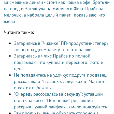
за смешные деньги - стоит как чашка кофе: брать ли
на обед
и
Заглянула на минутку в Фикс Прайс за
мелочью, а набрала целый пакет - показываю, что
взяла
Читайте также:
Затарились в "Чижике" ПП-продуктами: теперь
точно похудеем к лету - вот что нашли
Затарилась в Фикс Прайсе по полной -
показываю, что купила интересного: фото и
цены
Не попадайтесь на удочку: подруга-продавец
рассказала о 4 главных ловушках в "Магните"
и как их избежать
"Очередь рассосалась за секунду": уставший
стоять на кассе "Пятерочки" россиянин
раскрыл лучший лайфхак - смело пользуйтесь
Эти продукты лучше обходить стороной в