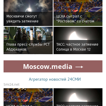
Москвичи смогут
ЦСКА сыграл с
увидеть затмение
"Ростовом" со счетом
Солнца 12 августа
0:0 в матче РПЛ
Глава пресс-службы РСТ
ТАСС: частное затмение
Абдюханов:
Солнца в Москве 12
путешествовать в
августа продлится 9
поездах стало очень
минут
Moscow.media
комфортно
Агрегатор новостей 24СМИ
Smi24.net