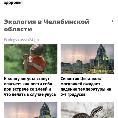
здоровья
Экология
в Челябинской
области
Ecology.russia24.pro
К концу августа станут
Синоптик Цыганков:
опаснее: как вести себя
москвичей ожидает
при встрече со змеей и
падение температуры на
что делать в случае укуса
5-7 градусов