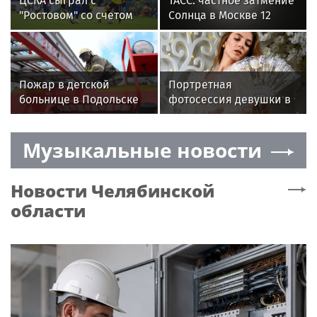
ЦСКА сыграл с
ТАСС: частное затмение
"Ростовом" со счетом
Солнца в Москве 12
0:0 в матче РПЛ
августа продлится 9
минут
Пожар в детской
Портретная
больнице в Подольске
фотосессия девушки в
потушили
студии: Элегантный
веер и цветочные
Музыкальные новости
моменты в Московской
студии
Новости
Челябинской
области