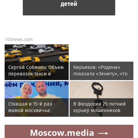
детей
103news.com
Сергей Собянин: Объем
Кирьяков: «Родина»
перевозок такси и
показала «Зениту», что
каршеринга в Москве
не всё бывает так
вырос почти в 10 раз
просто»
Ставшая в 15-й раз
В Феодосии 25-летний
мамой москвичка
курьер мошенников
Надежда Рогова
похитил у пенсионера
рассказала
1,8 млн рублей
Moscow.media
о воспитании детей