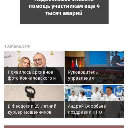
помощь участникам еще 4
тысяч аварий
103news.com
Появилось архивное
Руководитель
фото Кончаловского и
управления
Высоцкой на отдыхе у
вневедомственной
бассейна в Италии
охраны Росгвардии по
Красноярскому краю
принял участие во
В Феодосии 25-летний
Андрей Воробьев
Всероссийском
курьер мошенников
поздравил НПО
совещании-семинаре в
похитил у пенсионера
«Энергомаш» с 80-
Нижнем Новгороде
1,8 млн рублей
летием и вручил