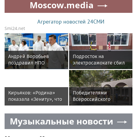
Moscow.media
награды
Агрегатор новостей 24СМИ
Smi24.net
Андрей Воробьев
Подросток на
поздравил НПО
электросамокате сбил
«Энергомаш» с 80-
трехлетнего ребенка на
летием и вручил
востоке Москвы
награды
Кирьяков: «Родина»
Победителями
показала «Зениту», что
Всероссийского
не всё бывает так
конкурса
просто»
благоустройства стали
Музыкальные новости
пять городов
Подмосковья