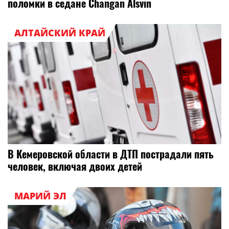
поломки в седане Changan Alsvin
АЛТАЙСКИЙ КРАЙ
В Кемеровской области в ДТП пострадали пять
человек, включая двоих детей
МАРИЙ ЭЛ