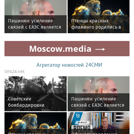
требовать алименты
стал гостем передачи в
с детей
эфире телекомпании
«Телекон»
Пашинян: усиление
Птенцы красных
связей с ЕАЭС является
фламинго родились в
внешнеполитическим
Московском зоопарке в
приоритетом Армении
июле
Moscow.media
Агрегатор новостей 24СМИ
Smi24.net
Советские
Пашинян: усиление
бомбардировки
связей с ЕАЭС является
Берлина начались 85
внешнеполитическим
лет назад
приоритетом Армении