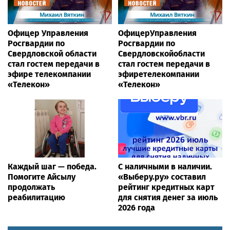
Офицер Управления
ОфицерУправления
Росгвардии по
Росгвардии по
Свердловской области
Свердловскойобласти
стал гостем передачи в
стал гостем передачи в
эфире телекомпании
эфиретелекомпании
«Телекон»
«Телекон»
Каждый шаг — победа.
С наличными в наличии.
Помогите Айсылу
«Выберу.ру» составил
продолжать
рейтинг кредитных карт
реабилитацию
для снятия денег за июль
2026 года