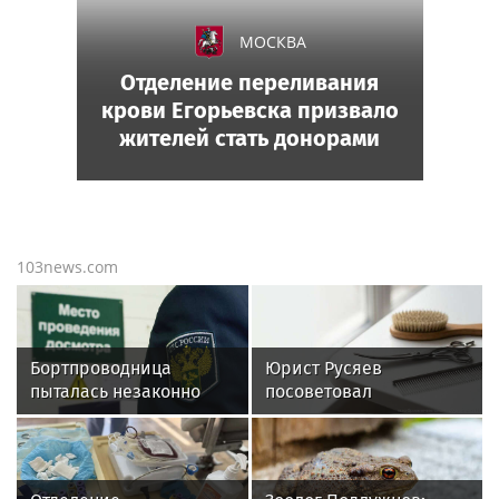
МОСКВА
Отделение переливания
крови Егорьевска призвало
жителей стать донорами
103news.com
Бортпроводница
Юрист Русяев
пыталась незаконно
посоветовал
провезти в Москву 15
фиксировать состояние
бутылок итальянского
питомца до груминга
вина