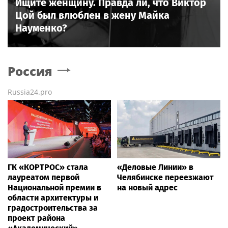
Ищите женщину. Правда ли, что Виктор
Цой был влюблен в жену Майка
Науменко?
Россия
Russia24.pro
ГК «КОРТРОС» стала
«Деловые Линии» в
лауреатом первой
Челябинске переезжают
Национальной премии в
на новый адрес
области архитектуры и
градостроительства за
проект района