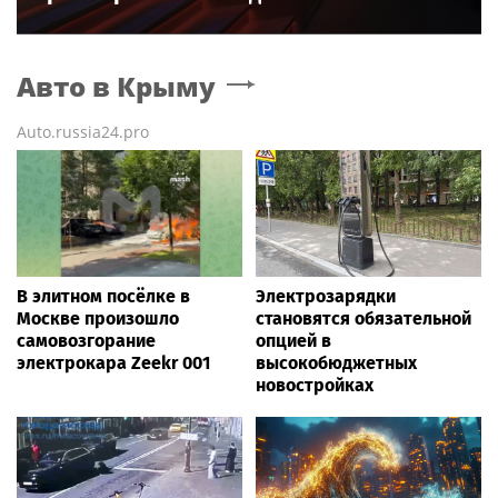
Авто
в Крыму
Auto.russia24.pro
В элитном посёлке в
Электрозарядки
Москве произошло
становятся обязательной
самовозгорание
опцией в
электрокара Zeekr 001
высокобюджетных
новостройках