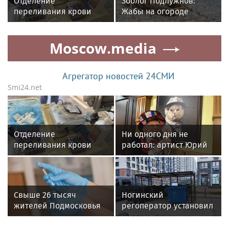
Отделение
Зоолог Подлужнов:
переливания крови
Жабы на огороде
Егорьевска призвало
уничтожают слизняков
жителей стать
Moscow.media
донорами
Агрегатор новостей 24СМИ
Smi24.net
Отделение
Ни одного дня не
переливания крови
работал: артист Юрий
Егорьевска призвало
Куклачев — откровенно
жителей стать
о профессии клоуна
донорами
Свыше 26 тысяч
Ногинский
жителей Подмосковья
регоператор установил
сделали прививки
еще 300 новых баков
против клещевого
для мусора