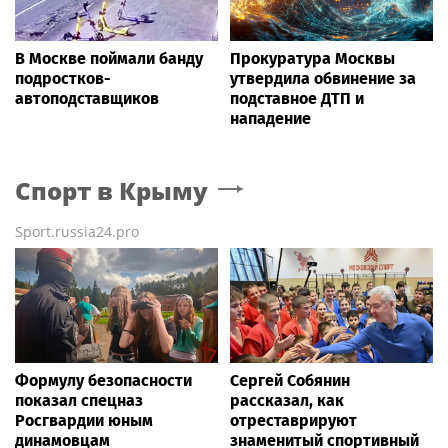
В Москве поймали банду
Прокуратура Москвы
подростков-
утвердила обвинение за
автоподставщиков
подставное ДТП и
нападение
Спорт
в Крыму
Sport.russia24.pro
Формулу безопасности
Сергей Собянин
показал спецназ
рассказал, как
Росгвардии юным
отреставрируют
динамовцам
знаменитый спортивный