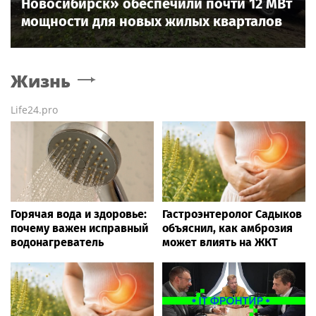
Новосибирск» обеспечили почти 12 МВт
мощности для новых жилых кварталов
Жизнь
Life24.pro
Горячая вода и здоровье:
Гастроэнтеролог Садыков
почему важен исправный
объяснил, как амброзия
водонагреватель
может влиять на ЖКТ