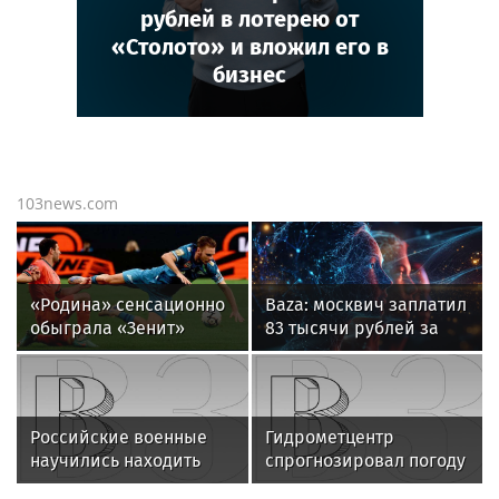
рублей в лотерею от
«Столото» и вложил его в
бизнес
103news.com
«Родина» сенсационно
Baza: москвич заплатил
обыграла «Зенит»
83 тысячи рублей за
и одержала первую
переезд в Москве
победу в РПЛ
Российские военные
Гидрометцентр
научились находить
спрогнозировал погоду
повреждения
без дождя в Москве