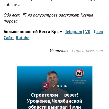
события.
Обо всех ЧП на полуострове расскажет Ксения
Форова
Больше новостей Вести Крым:
Telegram
|
VK
|
Дзен
|
Сайт
|
Rutube
Источник:
Crimea-news.com
МОСКВА
Строителям — везет!
Уроженец Челябинской
области выиграл 1 млн