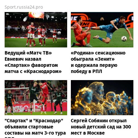
Sport.russia24.pro
Ведущий «Матч ТВ»
«Родина» сенсационно
Евневич назвал
обыграла «Зенит»
«Спартак» фаворитом
и одержала первую
матча с «Краснодаром»
победу в РПЛ
"Спартак" и "Краснодар"
Сергей Собянин открыл
объявили стартовые
новый детский сад на 300
составы на матч 3-го тура
мест в Москве