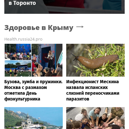
в Торонто
Здоровье
в Крыму
Health.russia24.pro
Бузова, зумба и пружинки.
Инфекционист Мескина
Москва с размахом
назвала испанских
отметила День
слизней переносчиками
физкультурника
паразитов