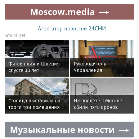
оптоволокна по
Moscow.media
вибрации
Агрегатор новостей 24СМИ
Smi24.net
Финляндия и Швеция
Руководитель
спустя 38 лет
Управления
возобновят
вневедомственной
железнодорожное
охраны Росгвардии по
сообщение
Иркутской области
принял участие во
Столица выставила на
На подлете к Москве
Всероссийском
торги три помещения
сбили пять дронов
совещании-семинаре в
для бизнеса на улице 8
Нижнем Новгороде
Марта
Музыкальные новости