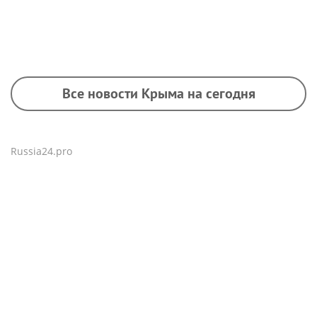
Все новости Крыма на сегодня
Russia24.pro
Страховая пенсия не
Психосоматолог Елена
должна быть ниже 40%
Вершинина: как за 3
среднего заработка за
минуты вернуть себе
предпенсионный год
равновесие
работы