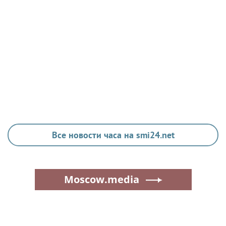
ЗДОРОВЬЕ
Гастроэнтеролог Садыков объяснил, как
сахар в рационе ускоряет изнашивание
тканей
Все новости часа на smi24.net
Moscow.media