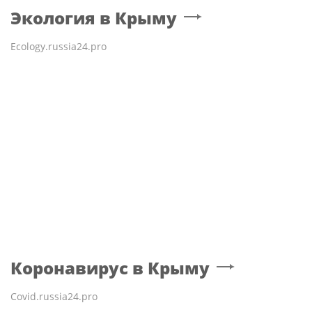
Экология
в Крыму
Ecology.russia24.pro
Электрозарядки
Анна Семенович и Ксения
становятся обязательной
Новикова призвали
опцией в
женщин не молчать о
высокобюджетных
домашнем насилии.
новостройках
Коронавирус
в Крыму
Covid.russia24.pro