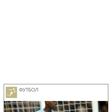
Мостовой про Инфантино:
Началась реконструкция
«Покажите его
спортивного комплекса в
фотографию на улицах
Крылатском
Москвы до ЧМ! 48 из 50
человек скажут, что не
знают, кто это. Спросите у
футбольных людей – кто
был до Джанни? Я не
помню»
ФУТБОЛ