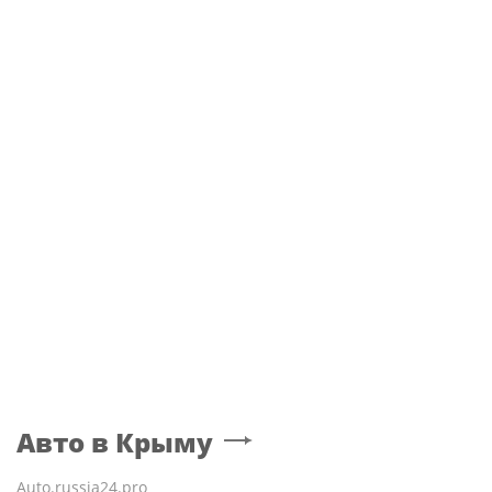
МОСКВА
Лучшими бойцами Уральского округа
Росгвардии стали военнослужащие
озерского соединения по охране
важных государственных объектов
Авто
в Крыму
Auto.russia24.pro