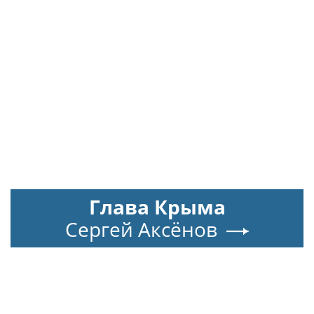
«Лето с Интеграцией»
ГК «КОРТРОС» приняла
продолжается в августе —
участие в
заключительный месяц
пресс‑конференции о
программы
развитии строительной
отрасли в Челябинске
Глава Крыма
Сергей Аксёнов