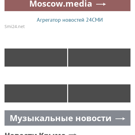
Moscow.media
Агрегатор новостей 24СМИ
Smi24.net
МИД: Отношения
Россия и Армения
России и Австрии
отложили сроки
упали до низшей точки
открытия консульств в
Капане и Владикавказе
Юрист Печников:
Синоптик Позднякова:
работодатель может
в Москве 6 августа
прописать запрет на ИИ
ожидается до +31
в договоре
градуса
Музыкальные новости