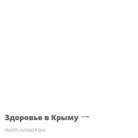
WTA
Теннисистка Лютова выиграла первый
турнир под эгидой WTA
Здоровье
в Крыму
Health.russia24.pro