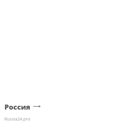
ЖАННА АГУЗАРОВА
Зумер открестился от романа с 64-
летней Жанной Агузаровой
Россия
Russia24.pro