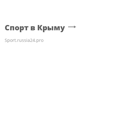
светофоров
Спорт
в Крыму
Sport.russia24.pro
Стали известны составы
Лучшими бойцами
"Спартака" и "Оренбурга"
Уральского округа
на матч Кубка России
Росгвардии стали
военнослужащие
озерского соединения по
охране важных
государственных
объектов