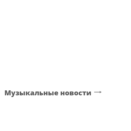
Собянин:
Здравоохранение Москвы
показало высокую
эффективность в
пандемию
Музыкальные новости