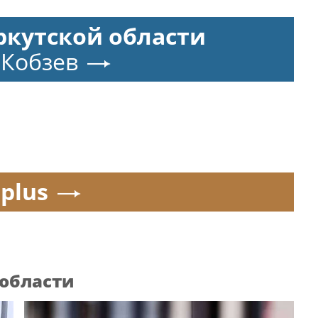
ркутской области
 Кобзев
.plus
 области