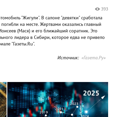
393
томобиль "Жигули". В салоне "девятки" сработала
 погибли на месте. Жертвами оказались главный
Моисеев (Мася) и его ближайший соратник. Это
ьного лидера в Сибири, которое едва не привело
але "Газеты.Ru".
Источник:
«Газета.Ру»