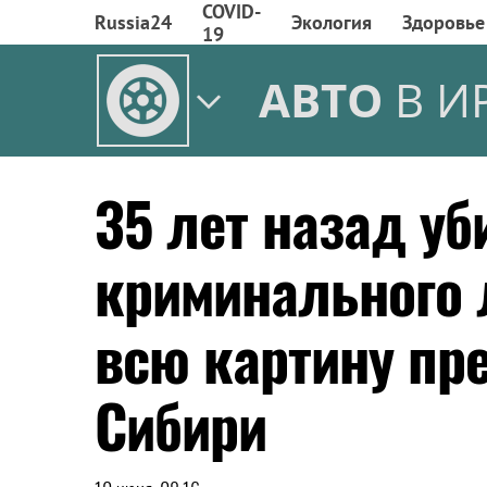
COVID-
Russia24
Экология
Здоровье
19
АВТО
В И
35 лет назад уб
криминального 
всю картину пре
Сибири