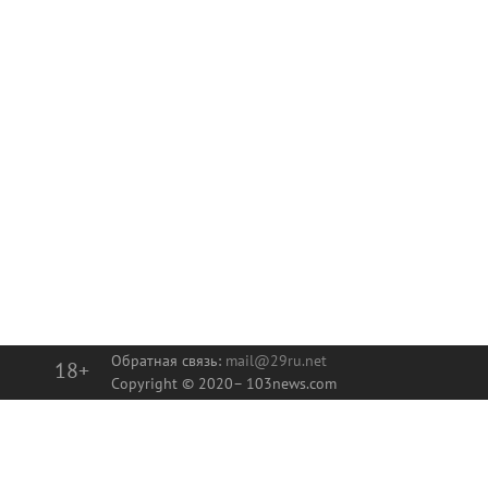
Обратная связь:
mail@29ru.net
18+
Copyright © 2020–
103news.com