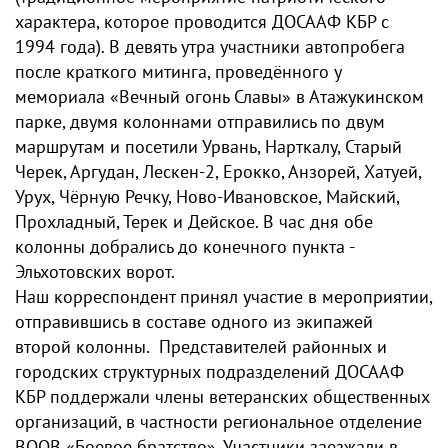
характера, которое проводится ДОСААФ КБР с
1994 года). В девять утра участники автопробега
после краткого митинга, проведённого у
мемориала «Вечный огонь Славы» в Атажукинском
парке, двумя колоннами отправились по двум
маршрутам и посетили Урвань, Нарткалу, Старый
Черек, Аргудан, Лескен-2, Ерокко, Анзорей, Хатуей,
Урух, Чёрную Речку, Ново-Ивановское, Майский,
Прохладный, Терек и Дейское. В час дня обе
колонны добрались до конечного пункта -
Эльхотовских ворот.
Наш корреспондент принял участие в мероприятии,
отправившись в составе одного из экипажей
второй колонны. Представителей районных и
городских структурных подразделений ДОСААФ
КБР поддержали члены ветеранских общественных
организаций, в частности региональное отделение
ВООВ «Боевое братство». Участники заезжали в