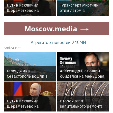
Путин исключил
Турэксперт Мкртчян:
Шереметьево из
этим летом в
перечня
Краснодарском крае
стратегических
отдыхают 4,5 млн
Moscow.media
предприятий
человек
Агрегатор новостей 24СМИ
Smi24.net
Геленджик и
Александр Фатюшин
Севастополь вошли в
обиделся на Меньшова,
топ мест летнего
когда не получил роль в
отдыха в России с
«Любви и голубях»
самым чистым
воздухом
Путин исключил
Второй этап
Шереметьево из
капитального ремонта
перечня
пути Большого кольца