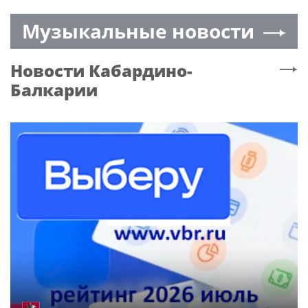
стратегических
МЖД начнется 7 августа
Музыкальные новости
предприятий
Новости
Кабардино-
Балкарии