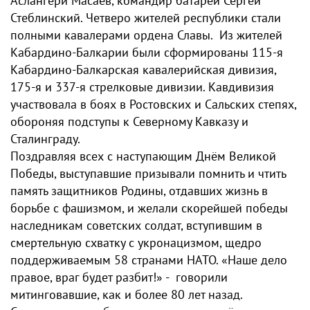
Аслангери Масаев, командир батареи Сергей
Стеблинский. Четверо жителей республики стали
полными кавалерами ордена Славы. Из жителей
Кабардино-Балкарии были сформированы 115-я
Кабардино-Балкарская кавалерийская дивизия,
175-я и 337-я стрелковые дивизии. Кавдивизия
участвовала в боях в Ростовских и Сальских степях,
обороняя подступы к Северному Кавказу и
Сталинграду.
Поздравляя всех с наступающим Днём Великой
Победы, выступавшие призывали помнить и чтить
память защитников Родины, отдавших жизнь в
борьбе с фашизмом, и желали скорейшей победы
наследникам советских солдат, вступившим в
смертельную схватку с укронацизмом, щедро
поддерживаемым 58 странами НАТО. «Наше дело
правое, враг будет разбит!» - говорили
митинговавшие, как и более 80 лет назад.