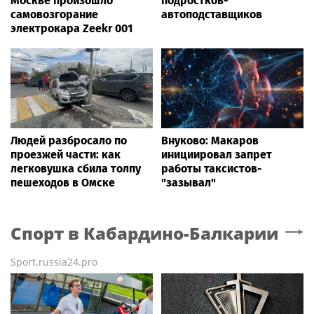
Москве произошло
подростков-
самовозгорание
автоподставщиков
электрокара Zeekr 001
Людей разбросало по
Внуково: Макаров
проезжей части: как
инициировал запрет
легковушка сбила толпу
работы таксистов-
пешеходов в Омске
"зазывал"
Спорт
в Кабардино-Балкарии
Sport.russia24.pro