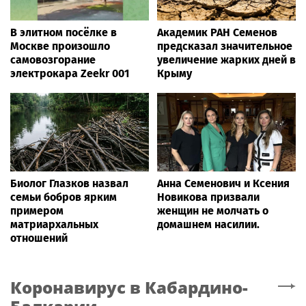
В элитном посёлке в
Академик РАН Семенов
Москве произошло
предсказал значительное
самовозгорание
увеличение жарких дней в
электрокара Zeekr 001
Крыму
Биолог Глазков назвал
Анна Семенович и Ксения
семьи бобров ярким
Новикова призвали
примером
женщин не молчать о
матриархальных
домашнем насилии.
отношений
Коронавирус
в Кабардино-