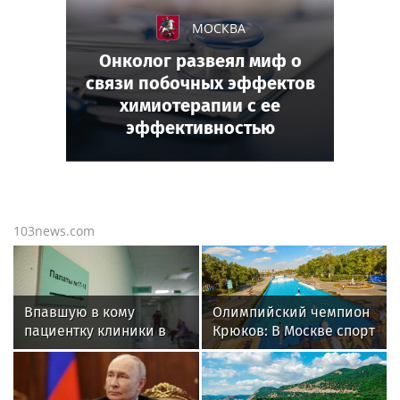
МОСКВА
Онколог развеял миф о
связи побочных эффектов
химиотерапии с ее
эффективностью
103news.com
Впавшую в кому
Олимпийский чемпион
пациентку клиники в
Крюков: В Москве спорт
Москве спасли, ей
стал частью
оказалась чемпионка
повседневной жизни
мира