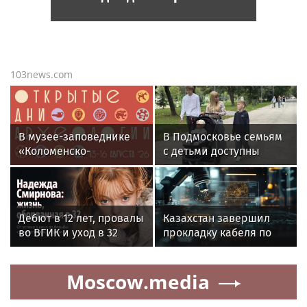
103news.com
В музее-заповеднике
В Подмосковье семьям
«Коломенско-
с детьми доступны
Зарайский» пройдут
субсидии на жилье
«Открытые дни
и налоговые льготы
археологии»
Дебют в 12 лет, провалы
Казахстан завершил
во ВГИК и уход в 32
прокладку кабеля по
года: короткий путь
дну Каспийского моря
актрисы Надежды
Moscow.media
Смирновой