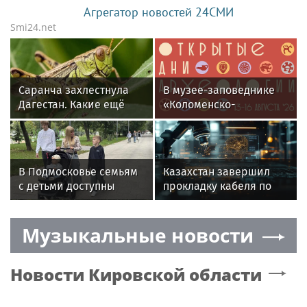
Агрегатор новостей 24СМИ
Smi24.net
Саранча захлестнула
В музее-заповеднике
Дагестан. Какие ещё
«Коломенско-
регионы России под
Зарайский» пройдут
угрозой? Назван
«Открытые дни
худший сценарий
археологии»
В Подмосковье семьям
Казахстан завершил
с детьми доступны
прокладку кабеля по
субсидии на жилье
дну Каспийского моря
и налоговые льготы
Музыкальные новости
Новости
Кировской области