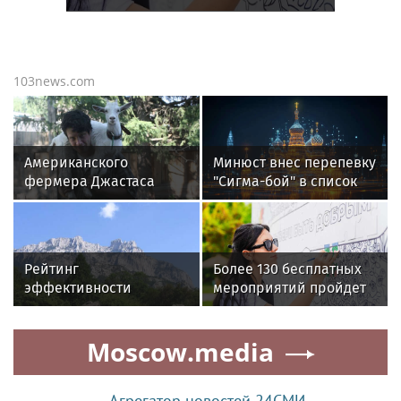
103news.com
Американского
Минюст внес перепевку
фермера Джастаса
"Сигма-бой" в список
Уолкера выдворяют из
экстремистских
России
материалов
Рейтинг
Более 130 бесплатных
эффективности
мероприятий пройдет
сенаторов Совета
в рамках фестиваля
Федерации РФ. Итоги
«Время добра. Лето»
Moscow.media
весенней сессии-2026
Агрегатор новостей 24СМИ