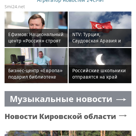
Smi24.net
Ефимов: Национальный
NTV: Турция,
центр «Россия» строят
Саудовская Аравия и
с небольшим
Пакистан
опережением графика
объединились в
военный альянс
Бизнес-центр «Европа»
Российские школьники
подарил библиотеке
отправятся на край
Волоколамска
Земли, чтобы увидеть
уникальный макет
солнечное затмение
Музыкальные новости
Новости
Кировской области