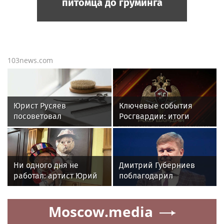
питомца до груминга
103news.com
Юрист Русяев
Ключевые события
посоветовал
Росгвардии: итоги
фиксировать состояние
недели с 13 по 19 июля
питомца до груминга
(видео)
Ни одного дня не
Дмитрий Губерниев
работал: артист Юрий
поблагодарил
Куклачев — откровенно
«Мосфото» за большое
о профессии клоуна
внимание к столичному
Moscow.media
спорту