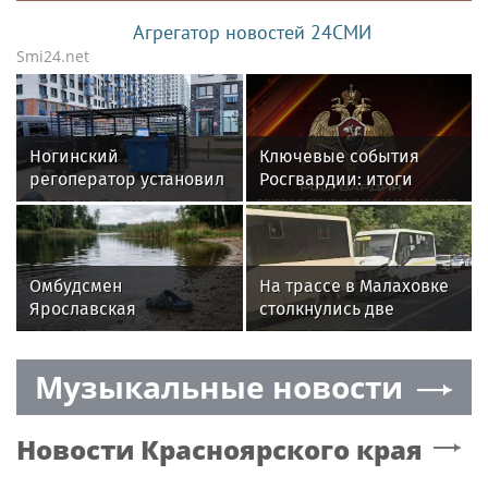
Агрегатор новостей 24СМИ
Smi24.net
Ногинский
Ключевые события
регоператор установил
Росгвардии: итоги
еще 300 новых баков
недели с 13 по 19 июля
для мусора
(видео)
в Подмосковье
Омбудсмен
На трассе в Малаховке
Ярославская
столкнулись две
подчеркнула опасность
маршрутки
беспечности родителей
Музыкальные новости
на водоемах
Новости
Красноярского края