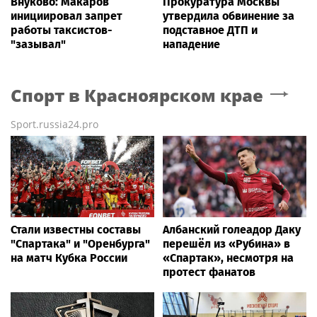
Внуково: Макаров
Прокуратура Москвы
инициировал запрет
утвердила обвинение за
работы таксистов-
подставное ДТП и
"зазывал"
нападение
Спорт
в Красноярском крае
Sport.russia24.pro
Стали известны составы
Албанский голеадор Даку
"Спартака" и "Оренбурга"
перешёл из «Рубина» в
на матч Кубка России
«Спартак», несмотря на
протест фанатов