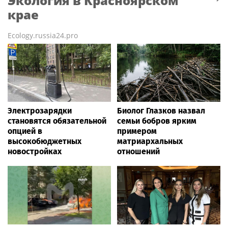
Экология
в Красноярском
крае
Ecology.russia24.pro
Электрозарядки
Биолог Глазков назвал
становятся обязательной
семьи бобров ярким
опцией в
примером
высокобюджетных
матриархальных
новостройках
отношений