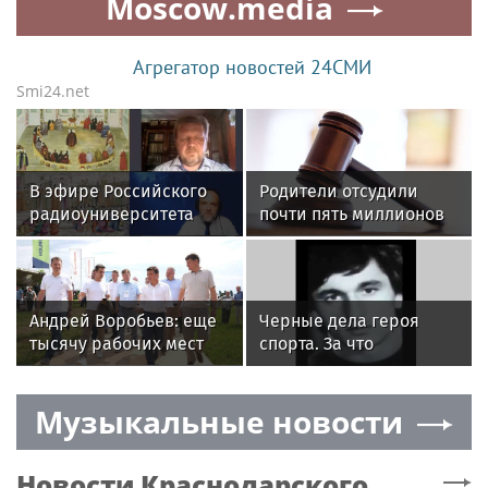
Moscow.media
Агрегатор новостей 24СМИ
Smi24.net
В эфире Российского
Родители отсудили
радиоуниверситета
почти пять миллионов
вышла программа о
рублей у детсада в
духовном возрождении
Новой Москве
Руси в годы Смутного
времени
Андрей Воробьев: еще
Черные дела героя
тысячу рабочих мест
спорта. За что
создадут в АПК
расстреляли звезду
Подмосковья в 2026
дзюдо Тамаза
Музыкальные новости
году
Намгалаури
Новости
Краснодарского