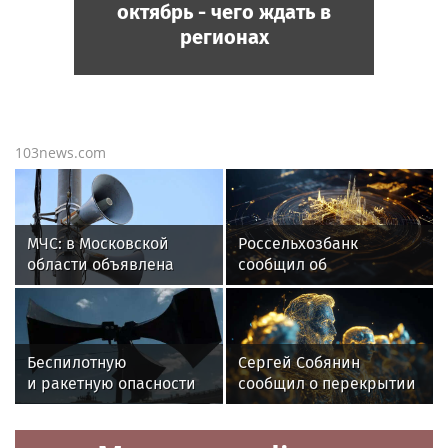
октябрь - чего ждать в
регионах
103news.com
МЧС: в Московской
Россельхозбанк
области объявлена
сообщил об
ракетная опасность
увеличении продаж
арбузов среди русских
Беспилотную
Сергей Собянин
и ракетную опасности
сообщил о перекрытии
объявили
дорог в Москве 8 и 9
в Подмосковье
августа