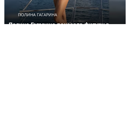
ПОЛИНА ГАГАРИНА
Полина Гагарина показала фигуру в
бикини во время прогулки на яхте в
Геленджике
Россия
Russia24.pro
Сотрудники Росгвардии
В Краснодарском крае
сдали 9 литров крови для
сотрудники ОМОН