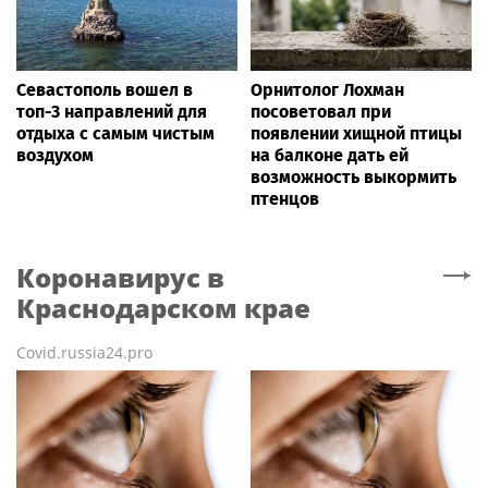
Севастополь вошел в
Орнитолог Лохман
топ-3 направлений для
посоветовал при
отдыха с самым чистым
появлении хищной птицы
воздухом
на балконе дать ей
возможность выкормить
птенцов
Коронавирус
в
Краснодарском крае
Covid.russia24.pro