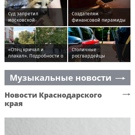
Суд запретил
Создателям
московской
финансовой пирамиды
пенсионерке держать
АФК «Наследие»
дома 30 животных
назначили до 12 лет
колонии
«Отец кричал и
Столичные
плакал». Подробности о
росгвардейцы
падении из окна
задержали троих
матери и ребенка
мужчин, устроивших
Музыкальные новости
пьяный дебош в баре
Новости
Краснодарского
края