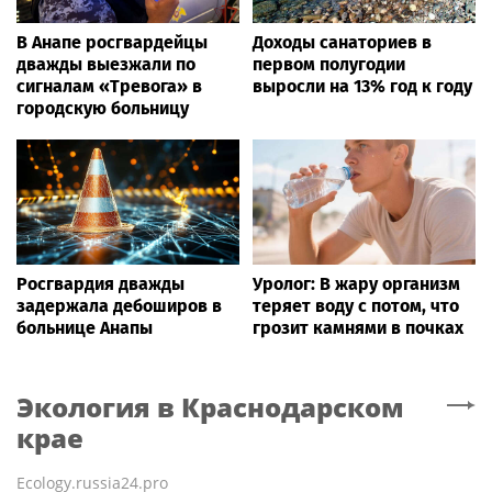
В Анапе росгвардейцы
Доходы санаториев в
дважды выезжали по
первом полугодии
сигналам «Тревога» в
выросли на 13% год к году
городскую больницу
Росгвардия дважды
Уролог: В жару организм
задержала дебоширов в
теряет воду с потом, что
больнице Анапы
грозит камнями в почках
Экология
в Краснодарском
крае
Ecology.russia24.pro