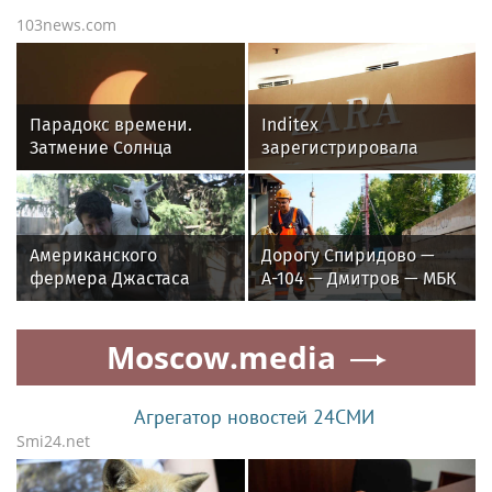
103news.com
Парадокс времени.
Inditex
Затмение Солнца
зарегистрировала
начнётся 13 августа, а
товарный знак Zara в
закончится 12-го
России для продажи.
Американского
Дорогу Спиридово —
фермера Джастаса
А-104 — Дмитров — МБК
Уолкера выдворяют из
реконструируют к 2029
России
году
Moscow.media
Агрегатор новостей 24СМИ
Smi24.net