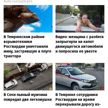
Auto.russia24.pro
В Темрюкском районе
Видео: женщина с разбега
взрывотехники
запрыгнула на капот
Росгвардии уничтожили
движущегося автомобиля
мину, застрявшую в плуге
и попросила ее увезти
трактора
В Сочи пьяный мужчина
В Темрюке сотрудники
повредил две легковушки
Росгвардии на время
перекрывали дорогу из-