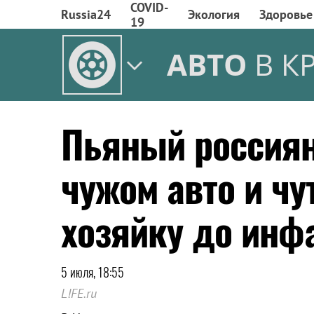
COVID-
Russia24
Экология
Здоровье
19
АВТО
В К
Пьяный россиян
чужом авто и чу
хозяйку до инф
5 июля, 18:55
L!FE.ru