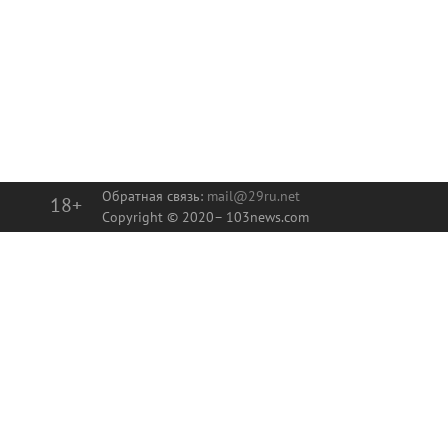
Обратная связь:
mail@29ru.net
18+
Copyright © 2020–
103news.com